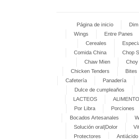
Página de inicio
Dim
Wings
Entre Panes
Cereales
Especi
Comida China
Chop 
Chaw Mien
Choy
Chicken Tenders
Bites
Cafetería
Panadería
Dulce de cumpleaños
LACTEOS
ALIMENT
Por Libra
Porciones
Bocados Artesanales
W
Solución oral|Dolor
Vi
Protectores
Antiácido