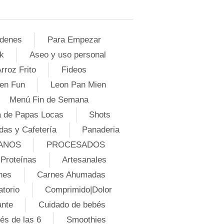
denes
Para Empezar
k
Aseo y uso personal
rroz Frito
Fideos
en Fun
Leon Pan Mien
Menú Fin de Semana
 de Papas Locas
Shots
das y Cafetería
Panaderia
ANOS
PROCESADOS
Proteínas
Artesanales
nes
Carnes Ahumadas
atorio
Comprimido|Dolor
ante
Cuidado de bebés
és de las 6
Smoothies