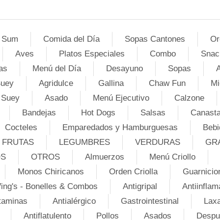
 Sum
Comida del Día
Sopas Cantones
Or
Aves
Platos Especiales
Combo
Snac
as
Menú del Día
Desayuno
Sopas
A
Suey
Agridulce
Gallina
Chaw Fun
Mi
 Suey
Asado
Menú Ejecutivo
Calzone
Bandejas
Hot Dogs
Salsas
Canasta
Cocteles
Emparedados y Hamburguesas
Bebi
FRUTAS
LEGUMBRES
VERDURAS
GR
OS
OTROS
Almuerzos
Menú Criollo
Monos Chiricanos
Orden Criolla
Guarnicio
ing's - Bonelles & Combos
Antigripal
Antiinflam
taminas
Antialérgico
Gastrointestinal
Lax
Antiflatulento
Pollos
Asados
Despu