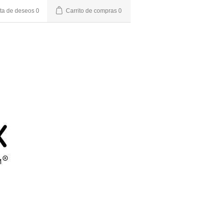
sta de deseos
0
Carrito de compras
0