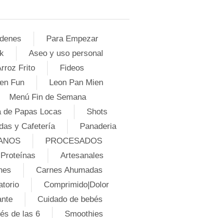
denes
Para Empezar
k
Aseo y uso personal
rroz Frito
Fideos
en Fun
Leon Pan Mien
Menú Fin de Semana
 de Papas Locas
Shots
das y Cafetería
Panaderia
ANOS
PROCESADOS
Proteínas
Artesanales
nes
Carnes Ahumadas
atorio
Comprimido|Dolor
ante
Cuidado de bebés
és de las 6
Smoothies