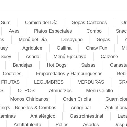
 Sum
Comida del Día
Sopas Cantones
Or
Aves
Platos Especiales
Combo
Snac
as
Menú del Día
Desayuno
Sopas
A
Suey
Agridulce
Gallina
Chaw Fun
Mi
 Suey
Asado
Menú Ejecutivo
Calzone
Bandejas
Hot Dogs
Salsas
Canasta
Cocteles
Emparedados y Hamburguesas
Bebi
FRUTAS
LEGUMBRES
VERDURAS
GR
OS
OTROS
Almuerzos
Menú Criollo
Monos Chiricanos
Orden Criolla
Guarnicio
ing's - Bonelles & Combos
Antigripal
Antiinflam
taminas
Antialérgico
Gastrointestinal
Lax
Antiflatulento
Pollos
Asados
Despu