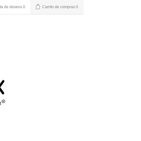
sta de deseos
0
Carrito de compras
0