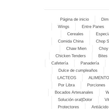
Página de inicio
Dim
Wings
Entre Panes
Cereales
Especi
Comida China
Chop 
Chaw Mien
Choy
Chicken Tenders
Bites
Cafetería
Panadería
Dulce de cumpleaños
LACTEOS
ALIMENT
Por Libra
Porciones
Bocados Artesanales
W
Solución oral|Dolor
Vi
Protectores
Antiácido