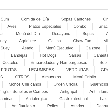
 Sum
Comida del Día
Sopas Cantones
Or
Aves
Platos Especiales
Combo
Snac
as
Menú del Día
Desayuno
Sopas
A
Suey
Agridulce
Gallina
Chaw Fun
Mi
 Suey
Asado
Menú Ejecutivo
Calzone
Bandejas
Hot Dogs
Salsas
Canasta
Cocteles
Emparedados y Hamburguesas
Bebi
FRUTAS
LEGUMBRES
VERDURAS
GR
OS
OTROS
Almuerzos
Menú Criollo
Monos Chiricanos
Orden Criolla
Guarnicio
ing's - Bonelles & Combos
Antigripal
Antiinflam
taminas
Antialérgico
Gastrointestinal
Lax
Antiflatulento
Pollos
Asados
Despu