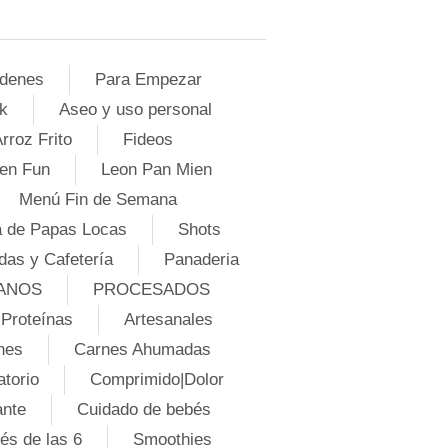
denes
Para Empezar
k
Aseo y uso personal
rroz Frito
Fideos
en Fun
Leon Pan Mien
Menú Fin de Semana
 de Papas Locas
Shots
das y Cafetería
Panaderia
ANOS
PROCESADOS
Proteínas
Artesanales
nes
Carnes Ahumadas
atorio
Comprimido|Dolor
ante
Cuidado de bebés
és de las 6
Smoothies