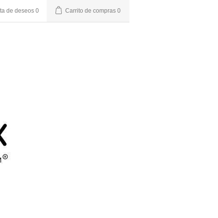
sta de deseos
0
Carrito de compras
0