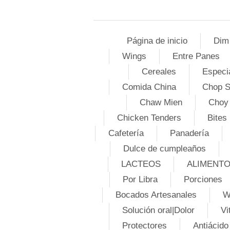
Página de inicio
Dim
Wings
Entre Panes
Cereales
Especi
Comida China
Chop 
Chaw Mien
Choy
Chicken Tenders
Bites
Cafetería
Panadería
Dulce de cumpleaños
LACTEOS
ALIMENT
Por Libra
Porciones
Bocados Artesanales
W
Solución oral|Dolor
Vi
Protectores
Antiácido