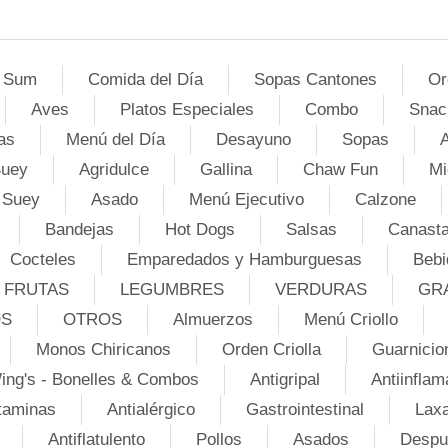
 Sum
Comida del Día
Sopas Cantones
Or
Aves
Platos Especiales
Combo
Snac
as
Menú del Día
Desayuno
Sopas
A
Suey
Agridulce
Gallina
Chaw Fun
Mi
 Suey
Asado
Menú Ejecutivo
Calzone
Bandejas
Hot Dogs
Salsas
Canasta
Cocteles
Emparedados y Hamburguesas
Bebi
FRUTAS
LEGUMBRES
VERDURAS
GR
OS
OTROS
Almuerzos
Menú Criollo
Monos Chiricanos
Orden Criolla
Guarnicio
ing's - Bonelles & Combos
Antigripal
Antiinflam
taminas
Antialérgico
Gastrointestinal
Lax
Antiflatulento
Pollos
Asados
Despu