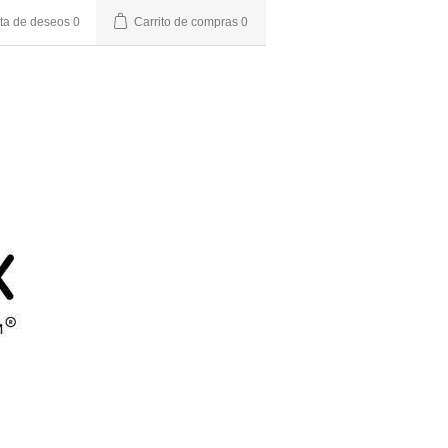
sta de deseos
0
Carrito de compras
0