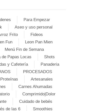
denes
Para Empezar
k
Aseo y uso personal
rroz Frito
Fideos
en Fun
Leon Pan Mien
Menú Fin de Semana
 de Papas Locas
Shots
das y Cafetería
Panaderia
ANOS
PROCESADOS
Proteínas
Artesanales
nes
Carnes Ahumadas
atorio
Comprimido|Dolor
ante
Cuidado de bebés
és de las 6
Smoothies