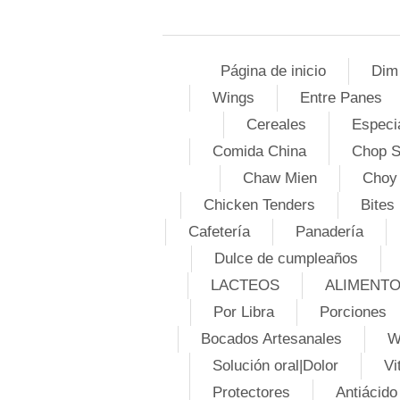
Página de inicio
Dim
Wings
Entre Panes
Cereales
Especi
Comida China
Chop 
Chaw Mien
Choy
Chicken Tenders
Bites
Cafetería
Panadería
Dulce de cumpleaños
LACTEOS
ALIMENT
Por Libra
Porciones
Bocados Artesanales
W
Solución oral|Dolor
Vi
Protectores
Antiácido