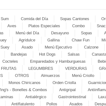
 Sum
Comida del Día
Sopas Cantones
Or
Aves
Platos Especiales
Combo
Snac
as
Menú del Día
Desayuno
Sopas
A
Suey
Agridulce
Gallina
Chaw Fun
Mi
 Suey
Asado
Menú Ejecutivo
Calzone
Bandejas
Hot Dogs
Salsas
Canasta
Cocteles
Emparedados y Hamburguesas
Bebi
FRUTAS
LEGUMBRES
VERDURAS
GR
OS
OTROS
Almuerzos
Menú Criollo
Monos Chiricanos
Orden Criolla
Guarnicio
ing's - Bonelles & Combos
Antigripal
Antiinflam
taminas
Antialérgico
Gastrointestinal
Lax
Antiflatulento
Pollos
Asados
Despu