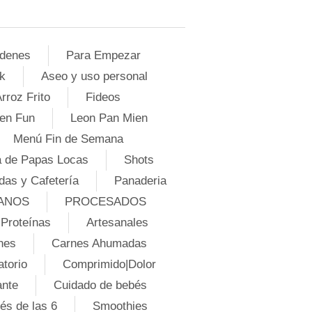
denes
Para Empezar
k
Aseo y uso personal
rroz Frito
Fideos
en Fun
Leon Pan Mien
Menú Fin de Semana
 de Papas Locas
Shots
das y Cafetería
Panaderia
ANOS
PROCESADOS
Proteínas
Artesanales
nes
Carnes Ahumadas
atorio
Comprimido|Dolor
ante
Cuidado de bebés
és de las 6
Smoothies