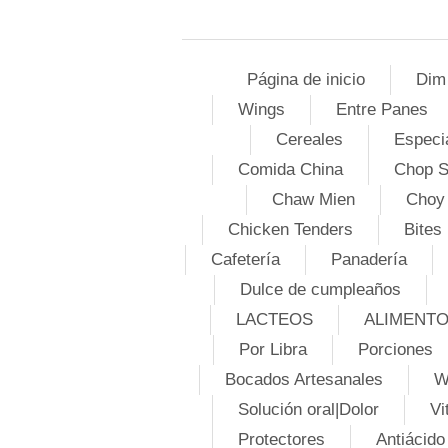
Página de inicio
Dim
Wings
Entre Panes
Cereales
Especi
Comida China
Chop 
Chaw Mien
Choy
Chicken Tenders
Bites
Cafetería
Panadería
Dulce de cumpleaños
LACTEOS
ALIMENT
Por Libra
Porciones
Bocados Artesanales
W
Solución oral|Dolor
Vi
Protectores
Antiácido