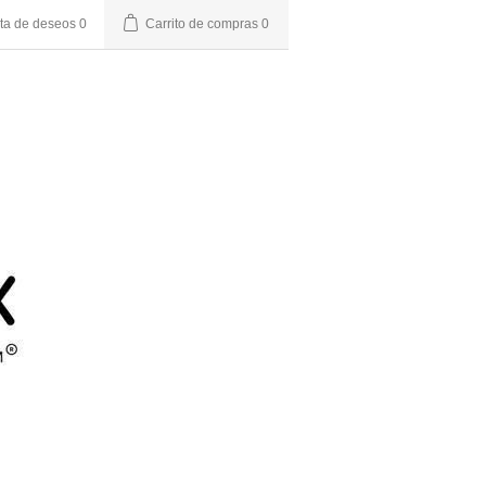
sta de deseos
0
Carrito de compras
0