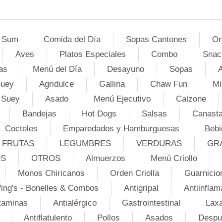
 Sum
Comida del Día
Sopas Cantones
Or
Aves
Platos Especiales
Combo
Snac
as
Menú del Día
Desayuno
Sopas
A
Suey
Agridulce
Gallina
Chaw Fun
Mi
 Suey
Asado
Menú Ejecutivo
Calzone
Bandejas
Hot Dogs
Salsas
Canasta
Cocteles
Emparedados y Hamburguesas
Bebi
FRUTAS
LEGUMBRES
VERDURAS
GR
OS
OTROS
Almuerzos
Menú Criollo
Monos Chiricanos
Orden Criolla
Guarnicio
ing's - Bonelles & Combos
Antigripal
Antiinflam
taminas
Antialérgico
Gastrointestinal
Lax
Antiflatulento
Pollos
Asados
Despu