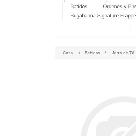
Batidos
Ordenes y En
Bugabanna Signature Frappé
Casa
/
Bebidas
/
Jarra de Té