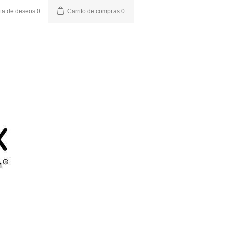
sta de deseos
0
Carrito de compras
0