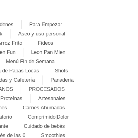
denes
Para Empezar
k
Aseo y uso personal
rroz Frito
Fideos
en Fun
Leon Pan Mien
Menú Fin de Semana
 de Papas Locas
Shots
das y Cafetería
Panaderia
ANOS
PROCESADOS
Proteínas
Artesanales
nes
Carnes Ahumadas
atorio
Comprimido|Dolor
ante
Cuidado de bebés
és de las 6
Smoothies