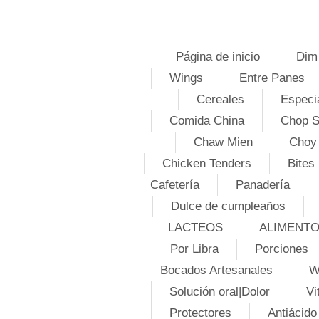
Página de inicio
Dim
Wings
Entre Panes
Cereales
Especi
Comida China
Chop 
Chaw Mien
Choy
Chicken Tenders
Bites
Cafetería
Panadería
Dulce de cumpleaños
LACTEOS
ALIMENT
Por Libra
Porciones
Bocados Artesanales
W
Solución oral|Dolor
Vi
Protectores
Antiácido