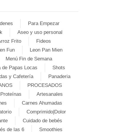
denes
Para Empezar
k
Aseo y uso personal
rroz Frito
Fideos
en Fun
Leon Pan Mien
Menú Fin de Semana
 de Papas Locas
Shots
das y Cafetería
Panaderia
ANOS
PROCESADOS
Proteínas
Artesanales
nes
Carnes Ahumadas
atorio
Comprimido|Dolor
ante
Cuidado de bebés
és de las 6
Smoothies