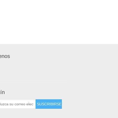
enos
tín