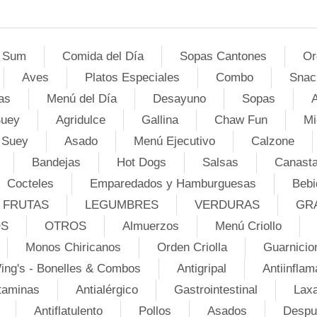
 Sum
Comida del Día
Sopas Cantones
Or
Aves
Platos Especiales
Combo
Snac
as
Menú del Día
Desayuno
Sopas
A
Suey
Agridulce
Gallina
Chaw Fun
Mi
 Suey
Asado
Menú Ejecutivo
Calzone
Bandejas
Hot Dogs
Salsas
Canasta
Cocteles
Emparedados y Hamburguesas
Bebi
FRUTAS
LEGUMBRES
VERDURAS
GR
OS
OTROS
Almuerzos
Menú Criollo
Monos Chiricanos
Orden Criolla
Guarnicio
ing's - Bonelles & Combos
Antigripal
Antiinflam
taminas
Antialérgico
Gastrointestinal
Lax
Antiflatulento
Pollos
Asados
Despu