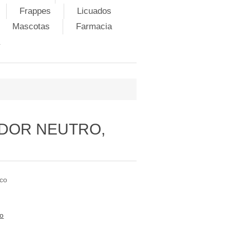
Frappes
Licuados
Mascotas
Farmacia
DOR NEUTRO,
O
ico
to