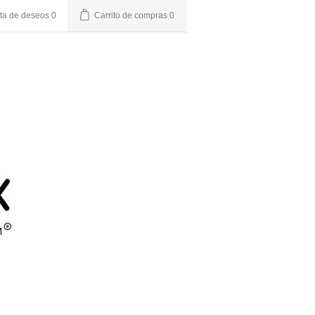
sta de deseos
0
Carrito de compras
0