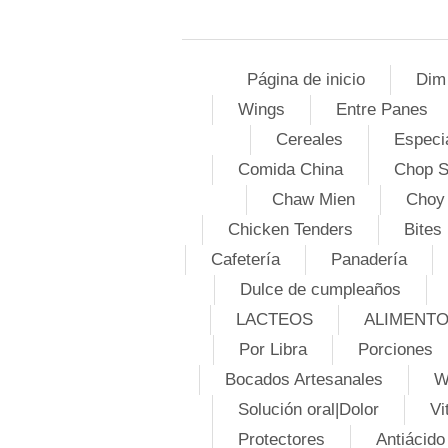
Página de inicio
Dim
Wings
Entre Panes
Cereales
Especi
Comida China
Chop 
Chaw Mien
Choy
Chicken Tenders
Bites
Cafetería
Panadería
Dulce de cumpleaños
LACTEOS
ALIMENT
Por Libra
Porciones
Bocados Artesanales
W
Solución oral|Dolor
Vi
Protectores
Antiácido