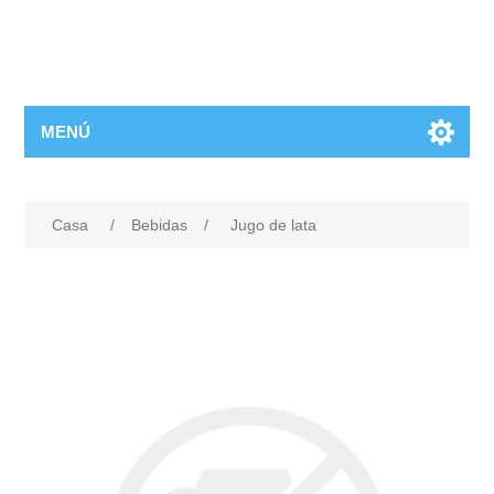
MENÚ
Casa
/
Bebidas
/
Jugo de lata