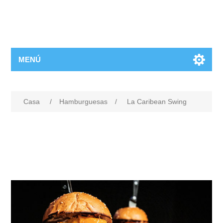
MENÚ
Casa
/
Hamburguesas
/
La Caribean Swing