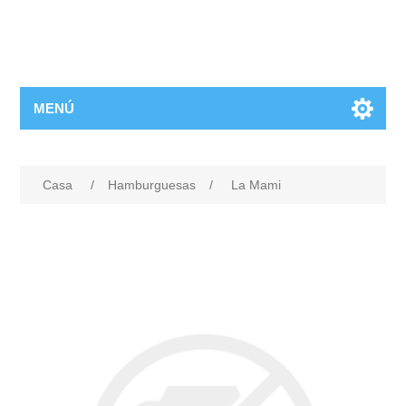
MENÚ
Casa
/
Hamburguesas
/
La Mami