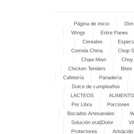
Página de inicio
Dim
Wings
Entre Panes
Cereales
Especi
Comida China
Chop 
Chaw Mien
Choy
Chicken Tenders
Bites
Cafetería
Panadería
Dulce de cumpleaños
LACTEOS
ALIMENT
Por Libra
Porciones
Bocados Artesanales
W
Solución oral|Dolor
Vi
Protectores
Antiácido