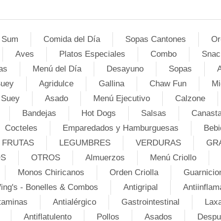
 Sum
Comida del Día
Sopas Cantones
Or
Aves
Platos Especiales
Combo
Snac
as
Menú del Día
Desayuno
Sopas
A
Suey
Agridulce
Gallina
Chaw Fun
Mi
 Suey
Asado
Menú Ejecutivo
Calzone
Bandejas
Hot Dogs
Salsas
Canasta
Cocteles
Emparedados y Hamburguesas
Bebi
FRUTAS
LEGUMBRES
VERDURAS
GR
OS
OTROS
Almuerzos
Menú Criollo
Monos Chiricanos
Orden Criolla
Guarnicio
ing's - Bonelles & Combos
Antigripal
Antiinflam
taminas
Antialérgico
Gastrointestinal
Lax
Antiflatulento
Pollos
Asados
Despu