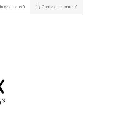
sta de deseos
0
Carrito de compras
0