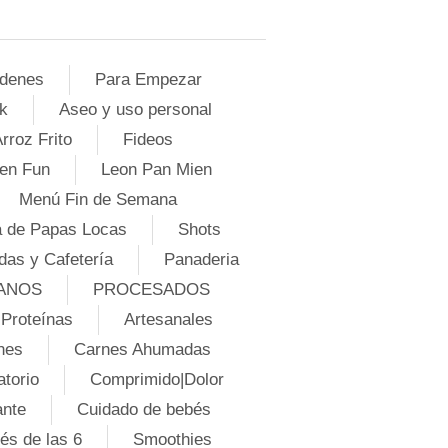
denes
Para Empezar
k
Aseo y uso personal
rroz Frito
Fideos
en Fun
Leon Pan Mien
Menú Fin de Semana
 de Papas Locas
Shots
das y Cafetería
Panaderia
ANOS
PROCESADOS
Proteínas
Artesanales
nes
Carnes Ahumadas
atorio
Comprimido|Dolor
ante
Cuidado de bebés
és de las 6
Smoothies