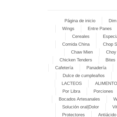
Página de inicio
Dim
Wings
Entre Panes
Cereales
Especi
Comida China
Chop 
Chaw Mien
Choy
Chicken Tenders
Bites
Cafetería
Panadería
Dulce de cumpleaños
LACTEOS
ALIMENT
Por Libra
Porciones
Bocados Artesanales
W
Solución oral|Dolor
Vi
Protectores
Antiácido