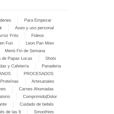
denes
Para Empezar
k
Aseo y uso personal
rroz Frito
Fideos
en Fun
Leon Pan Mien
Menú Fin de Semana
 de Papas Locas
Shots
das y Cafetería
Panaderia
ANOS
PROCESADOS
Proteínas
Artesanales
nes
Carnes Ahumadas
atorio
Comprimido|Dolor
ante
Cuidado de bebés
és de las 6
Smoothies