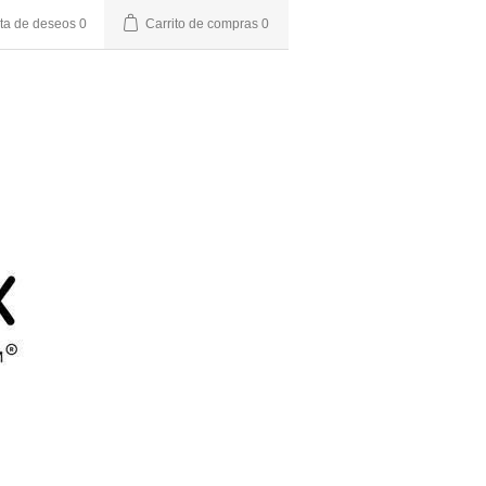
sta de deseos
0
Carrito de compras
0