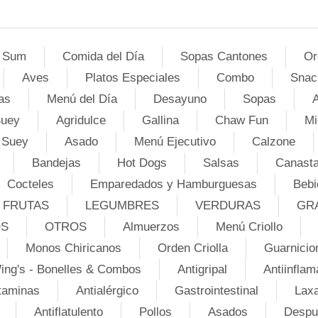
 Sum
Comida del Día
Sopas Cantones
Or
Aves
Platos Especiales
Combo
Snac
as
Menú del Día
Desayuno
Sopas
A
Suey
Agridulce
Gallina
Chaw Fun
Mi
 Suey
Asado
Menú Ejecutivo
Calzone
Bandejas
Hot Dogs
Salsas
Canasta
Cocteles
Emparedados y Hamburguesas
Bebi
FRUTAS
LEGUMBRES
VERDURAS
GR
OS
OTROS
Almuerzos
Menú Criollo
Monos Chiricanos
Orden Criolla
Guarnicio
ing's - Bonelles & Combos
Antigripal
Antiinflam
taminas
Antialérgico
Gastrointestinal
Lax
Antiflatulento
Pollos
Asados
Despu