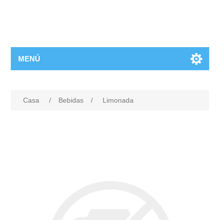
MENÚ
Casa
/
Bebidas
/
Limonada