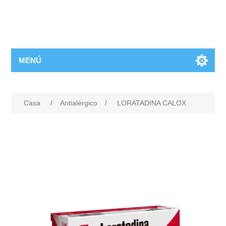
MENÚ
Casa
/
Antialérgico
/
LORATADINA CALOX