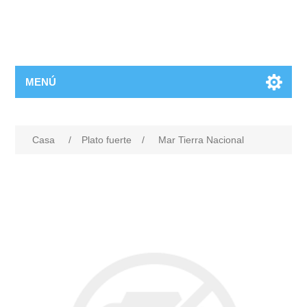
MENÚ
Casa
/
Plato fuerte
/
Mar Tierra Nacional