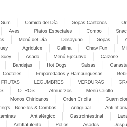
 Sum
Comida del Día
Sopas Cantones
Or
Aves
Platos Especiales
Combo
Snac
as
Menú del Día
Desayuno
Sopas
A
Suey
Agridulce
Gallina
Chaw Fun
Mi
 Suey
Asado
Menú Ejecutivo
Calzone
Bandejas
Hot Dogs
Salsas
Canasta
Cocteles
Emparedados y Hamburguesas
Bebi
FRUTAS
LEGUMBRES
VERDURAS
GR
OS
OTROS
Almuerzos
Menú Criollo
Monos Chiricanos
Orden Criolla
Guarnicio
ing's - Bonelles & Combos
Antigripal
Antiinflam
taminas
Antialérgico
Gastrointestinal
Lax
Antiflatulento
Pollos
Asados
Despu