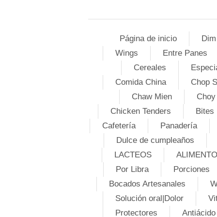
Página de inicio
Dim
Wings
Entre Panes
Cereales
Especi
Comida China
Chop 
Chaw Mien
Choy
Chicken Tenders
Bites
Cafetería
Panadería
Dulce de cumpleaños
LACTEOS
ALIMENT
Por Libra
Porciones
Bocados Artesanales
W
Solución oral|Dolor
Vi
Protectores
Antiácido