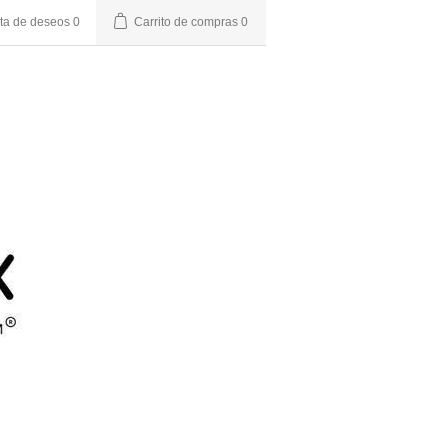
sta de deseos
0
Carrito de compras
0