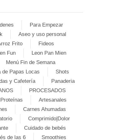
denes
Para Empezar
k
Aseo y uso personal
rroz Frito
Fideos
en Fun
Leon Pan Mien
Menú Fin de Semana
 de Papas Locas
Shots
das y Cafetería
Panaderia
ANOS
PROCESADOS
Proteínas
Artesanales
nes
Carnes Ahumadas
atorio
Comprimido|Dolor
ante
Cuidado de bebés
és de las 6
Smoothies