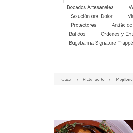
Bocados Artesanales
W
Solución oral|Dolor
Vi
Protectores
Antiácido
Batidos
Ordenes y En
Bugabanna Signature Frappé
Casa
/
Plato fuerte
/
Mejillone