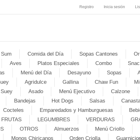
Registro
Inicia sesión
Li
 Sum
Comida del Día
Sopas Cantones
Or
Aves
Platos Especiales
Combo
Snac
as
Menú del Día
Desayuno
Sopas
A
Suey
Agridulce
Gallina
Chaw Fun
Mi
 Suey
Asado
Menú Ejecutivo
Calzone
Bandejas
Hot Dogs
Salsas
Canasta
Cocteles
Emparedados y Hamburguesas
Bebi
FRUTAS
LEGUMBRES
VERDURAS
GR
OS
OTROS
Almuerzos
Menú Criollo
Monos Chiricanos
Orden Criolla
Guarnicio