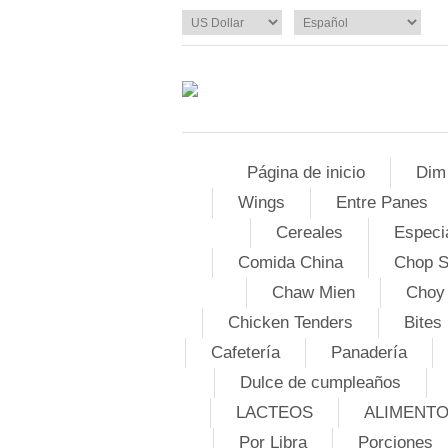
Página de inicio
Dim
Wings
Entre Panes
Cereales
Especi
Comida China
Chop 
Chaw Mien
Choy
Chicken Tenders
Bites
Cafetería
Panadería
Dulce de cumpleaños
LACTEOS
ALIMENT
Por Libra
Porciones