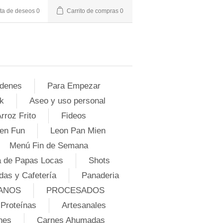
sta de deseos
0
Carrito de compras
0
denes
Para Empezar
k
Aseo y uso personal
rroz Frito
Fideos
en Fun
Leon Pan Mien
Menú Fin de Semana
 de Papas Locas
Shots
das y Cafetería
Panaderia
ANOS
PROCESADOS
Proteínas
Artesanales
nes
Carnes Ahumadas