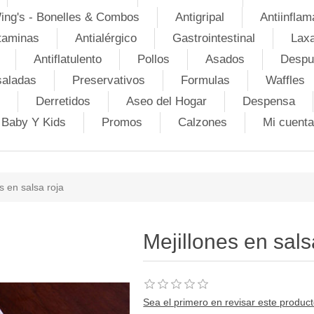
ing's - Bonelles & Combos
Antigripal
Antiinflam
taminas
Antialérgico
Gastrointestinal
Lax
Antiflatulento
Pollos
Asados
Despu
saladas
Preservativos
Formulas
Waffles
Derretidos
Aseo del Hogar
Despensa
Baby Y Kids
Promos
Calzones
Mi cuenta
s en salsa roja
Mejillones en sals
Sea el primero en revisar este produc