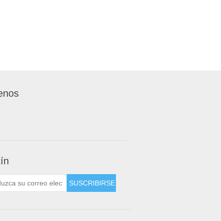
enos
tín