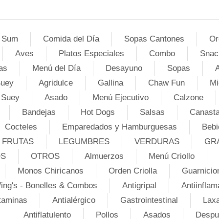
 Sum
Comida del Día
Sopas Cantones
Or
Aves
Platos Especiales
Combo
Snac
as
Menú del Día
Desayuno
Sopas
A
Suey
Agridulce
Gallina
Chaw Fun
Mi
 Suey
Asado
Menú Ejecutivo
Calzone
Bandejas
Hot Dogs
Salsas
Canasta
Cocteles
Emparedados y Hamburguesas
Bebi
FRUTAS
LEGUMBRES
VERDURAS
GR
OS
OTROS
Almuerzos
Menú Criollo
Monos Chiricanos
Orden Criolla
Guarnicio
ing's - Bonelles & Combos
Antigripal
Antiinflam
taminas
Antialérgico
Gastrointestinal
Lax
Antiflatulento
Pollos
Asados
Despu