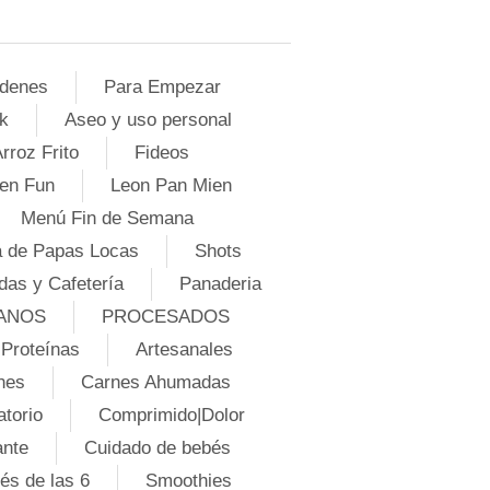
denes
Para Empezar
k
Aseo y uso personal
rroz Frito
Fideos
en Fun
Leon Pan Mien
Menú Fin de Semana
 de Papas Locas
Shots
das y Cafetería
Panaderia
ANOS
PROCESADOS
Proteínas
Artesanales
nes
Carnes Ahumadas
atorio
Comprimido|Dolor
ante
Cuidado de bebés
és de las 6
Smoothies