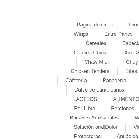
Página de inicio
Dim
Wings
Entre Panes
Cereales
Especi
Comida China
Chop 
Chaw Mien
Choy
Chicken Tenders
Bites
Cafetería
Panadería
Dulce de cumpleaños
LACTEOS
ALIMENT
Por Libra
Porciones
Bocados Artesanales
W
Solución oral|Dolor
Vi
Protectores
Antiácido