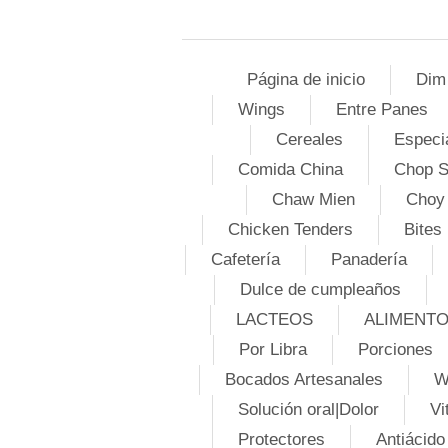
Página de inicio
Dim
Wings
Entre Panes
Cereales
Especi
Comida China
Chop 
Chaw Mien
Choy
Chicken Tenders
Bites
Cafetería
Panadería
Dulce de cumpleaños
LACTEOS
ALIMENT
Por Libra
Porciones
Bocados Artesanales
W
Solución oral|Dolor
Vi
Protectores
Antiácido