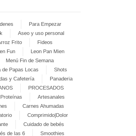
denes
Para Empezar
k
Aseo y uso personal
rroz Frito
Fideos
en Fun
Leon Pan Mien
Menú Fin de Semana
 de Papas Locas
Shots
das y Cafetería
Panaderia
ANOS
PROCESADOS
Proteínas
Artesanales
nes
Carnes Ahumadas
atorio
Comprimido|Dolor
ante
Cuidado de bebés
és de las 6
Smoothies