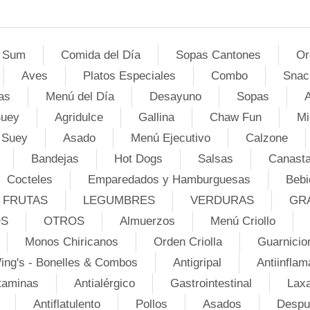
 Sum
Comida del Día
Sopas Cantones
Or
Aves
Platos Especiales
Combo
Snac
as
Menú del Día
Desayuno
Sopas
A
Suey
Agridulce
Gallina
Chaw Fun
Mi
 Suey
Asado
Menú Ejecutivo
Calzone
Bandejas
Hot Dogs
Salsas
Canasta
Cocteles
Emparedados y Hamburguesas
Bebi
FRUTAS
LEGUMBRES
VERDURAS
GR
OS
OTROS
Almuerzos
Menú Criollo
Monos Chiricanos
Orden Criolla
Guarnicio
ing's - Bonelles & Combos
Antigripal
Antiinflam
taminas
Antialérgico
Gastrointestinal
Lax
Antiflatulento
Pollos
Asados
Despu