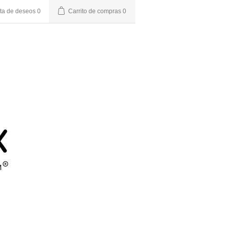
sta de deseos
0
Carrito de compras
0