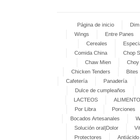
Página de inicio
Dim
Wings
Entre Panes
Cereales
Especi
Comida China
Chop 
Chaw Mien
Choy
Chicken Tenders
Bites
Cafetería
Panadería
Dulce de cumpleaños
LACTEOS
ALIMENT
Por Libra
Porciones
Bocados Artesanales
W
Solución oral|Dolor
Vi
Protectores
Antiácido