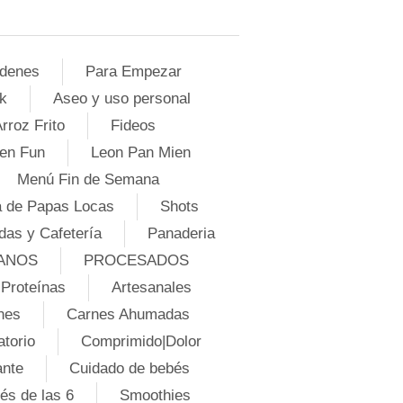
denes
Para Empezar
k
Aseo y uso personal
rroz Frito
Fideos
en Fun
Leon Pan Mien
Menú Fin de Semana
 de Papas Locas
Shots
das y Cafetería
Panaderia
ANOS
PROCESADOS
Proteínas
Artesanales
nes
Carnes Ahumadas
atorio
Comprimido|Dolor
ante
Cuidado de bebés
és de las 6
Smoothies