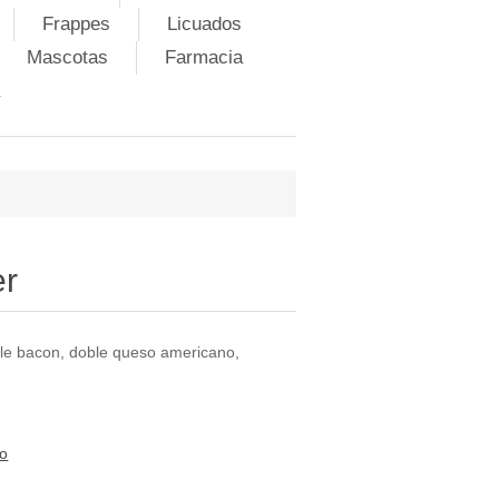
Frappes
Licuados
Mascotas
Farmacia
er
ble bacon, doble queso americano,
to