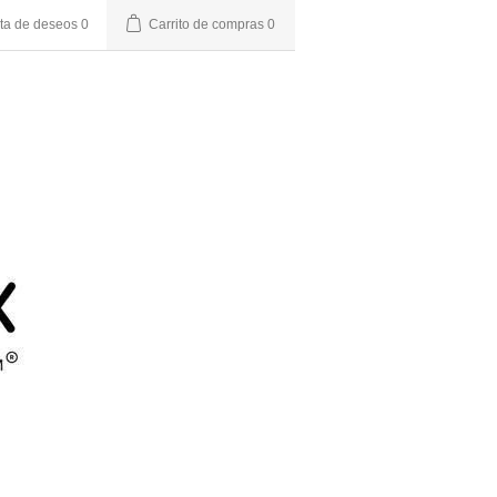
sta de deseos
0
Carrito de compras
0