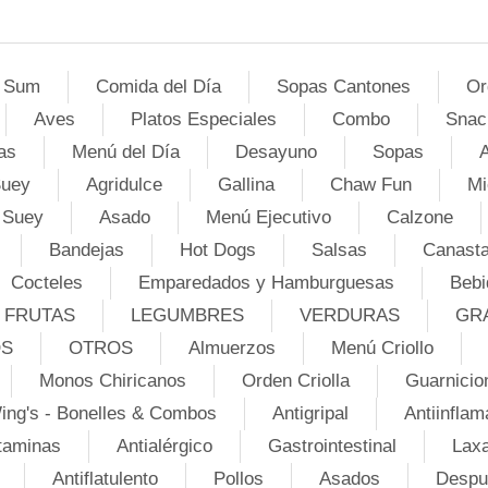
 Sum
Comida del Día
Sopas Cantones
Or
Aves
Platos Especiales
Combo
Snac
as
Menú del Día
Desayuno
Sopas
A
Suey
Agridulce
Gallina
Chaw Fun
Mi
 Suey
Asado
Menú Ejecutivo
Calzone
Bandejas
Hot Dogs
Salsas
Canasta
Cocteles
Emparedados y Hamburguesas
Bebi
FRUTAS
LEGUMBRES
VERDURAS
GR
OS
OTROS
Almuerzos
Menú Criollo
Monos Chiricanos
Orden Criolla
Guarnicio
ing's - Bonelles & Combos
Antigripal
Antiinflam
taminas
Antialérgico
Gastrointestinal
Lax
Antiflatulento
Pollos
Asados
Despu