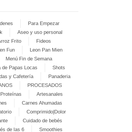
denes
Para Empezar
k
Aseo y uso personal
rroz Frito
Fideos
en Fun
Leon Pan Mien
Menú Fin de Semana
 de Papas Locas
Shots
das y Cafetería
Panaderia
ANOS
PROCESADOS
Proteínas
Artesanales
nes
Carnes Ahumadas
atorio
Comprimido|Dolor
ante
Cuidado de bebés
és de las 6
Smoothies