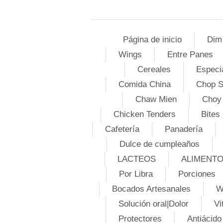
Página de inicio
Dim
Wings
Entre Panes
Cereales
Especi
Comida China
Chop 
Chaw Mien
Choy
Chicken Tenders
Bites
Cafetería
Panadería
Dulce de cumpleaños
LACTEOS
ALIMENT
Por Libra
Porciones
Bocados Artesanales
W
Solución oral|Dolor
Vi
Protectores
Antiácido