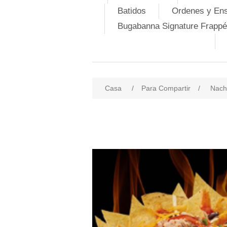
Batidos
Ordenes y En
Bugabanna Signature Frappé
Casa
/
Para Compartir
/
Nach