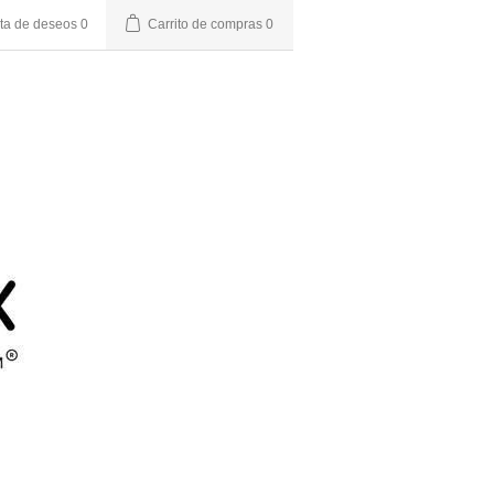
sta de deseos
0
Carrito de compras
0