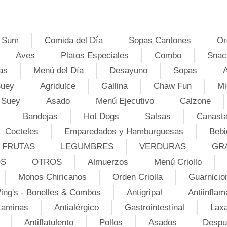
 Sum
Comida del Día
Sopas Cantones
Or
Aves
Platos Especiales
Combo
Snac
as
Menú del Día
Desayuno
Sopas
A
Suey
Agridulce
Gallina
Chaw Fun
Mi
 Suey
Asado
Menú Ejecutivo
Calzone
Bandejas
Hot Dogs
Salsas
Canasta
Cocteles
Emparedados y Hamburguesas
Bebi
FRUTAS
LEGUMBRES
VERDURAS
GR
OS
OTROS
Almuerzos
Menú Criollo
Monos Chiricanos
Orden Criolla
Guarnicio
ing's - Bonelles & Combos
Antigripal
Antiinflam
taminas
Antialérgico
Gastrointestinal
Lax
Antiflatulento
Pollos
Asados
Despu