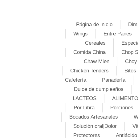
Página de inicio
Dim
Wings
Entre Panes
Cereales
Especi
Comida China
Chop 
Chaw Mien
Choy
Chicken Tenders
Bites
Cafetería
Panadería
Dulce de cumpleaños
LACTEOS
ALIMENT
Por Libra
Porciones
Bocados Artesanales
W
Solución oral|Dolor
Vi
Protectores
Antiácido