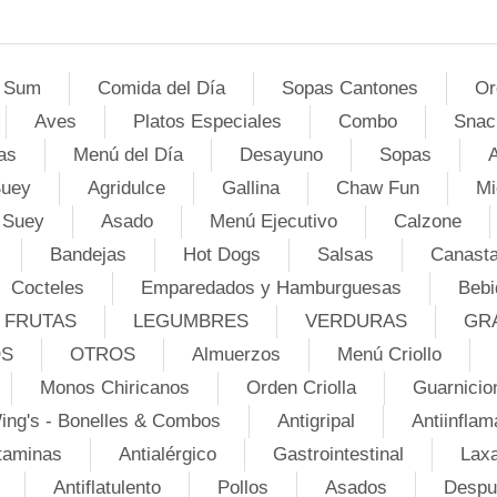
 Sum
Comida del Día
Sopas Cantones
Or
Aves
Platos Especiales
Combo
Snac
as
Menú del Día
Desayuno
Sopas
A
Suey
Agridulce
Gallina
Chaw Fun
Mi
 Suey
Asado
Menú Ejecutivo
Calzone
Bandejas
Hot Dogs
Salsas
Canasta
Cocteles
Emparedados y Hamburguesas
Bebi
FRUTAS
LEGUMBRES
VERDURAS
GR
OS
OTROS
Almuerzos
Menú Criollo
Monos Chiricanos
Orden Criolla
Guarnicio
ing's - Bonelles & Combos
Antigripal
Antiinflam
taminas
Antialérgico
Gastrointestinal
Lax
Antiflatulento
Pollos
Asados
Despu