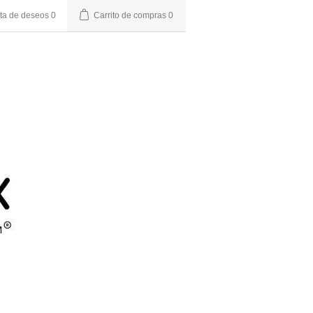
sta de deseos
0
Carrito de compras
0