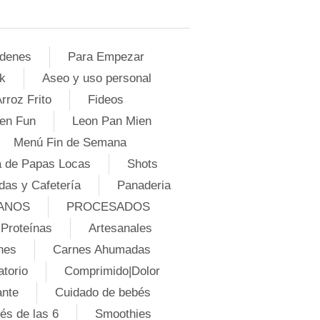
denes
Para Empezar
k
Aseo y uso personal
rroz Frito
Fideos
en Fun
Leon Pan Mien
Menú Fin de Semana
 de Papas Locas
Shots
das y Cafetería
Panaderia
ANOS
PROCESADOS
Proteínas
Artesanales
nes
Carnes Ahumadas
atorio
Comprimido|Dolor
ante
Cuidado de bebés
és de las 6
Smoothies