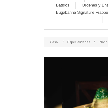
Batidos
Ordenes y En
Bugabanna Signature Frappé
Casa
/
Especialidades
/
Nacho