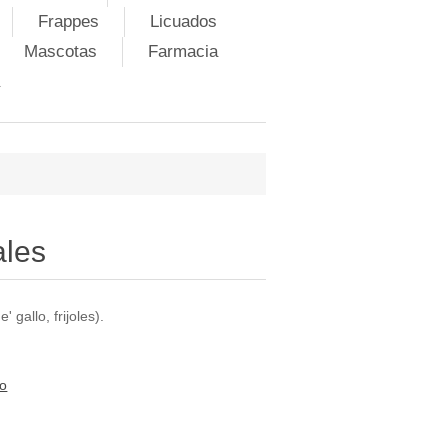
Frappes
Licuados
Mascotas
Farmacia
ales
' gallo, frijoles).
to