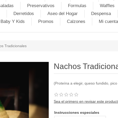
saladas
Preservativos
Formulas
Waffles
Derretidos
Aseo del Hogar
Despensa
Baby Y Kids
Promos
Calzones
Mi cuenta
s Tradicionales
Nachos Tradicion
(Proteína a elegir, queso fundido, pico e
Sea el primero en revisar este produc
Instrucciones especiales