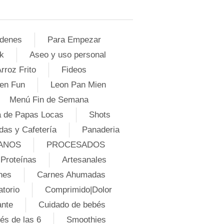
denes
Para Empezar
k
Aseo y uso personal
rroz Frito
Fideos
en Fun
Leon Pan Mien
Menú Fin de Semana
 de Papas Locas
Shots
das y Cafetería
Panaderia
ANOS
PROCESADOS
Proteínas
Artesanales
nes
Carnes Ahumadas
atorio
Comprimido|Dolor
ante
Cuidado de bebés
és de las 6
Smoothies