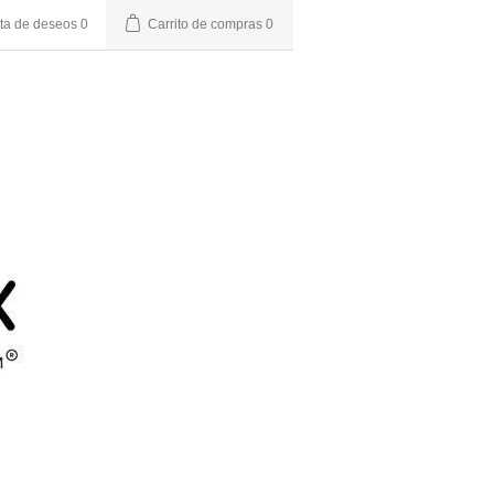
sta de deseos
0
Carrito de compras
0