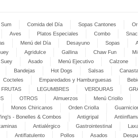
 Sum
Comida del Día
Sopas Cantones
Or
Aves
Platos Especiales
Combo
Snac
as
Menú del Día
Desayuno
Sopas
A
Suey
Agridulce
Gallina
Chaw Fun
Mi
 Suey
Asado
Menú Ejecutivo
Calzone
Bandejas
Hot Dogs
Salsas
Canasta
Cocteles
Emparedados y Hamburguesas
Bebi
FRUTAS
LEGUMBRES
VERDURAS
GR
OS
OTROS
Almuerzos
Menú Criollo
Monos Chiricanos
Orden Criolla
Guarnicio
ing's - Bonelles & Combos
Antigripal
Antiinflam
taminas
Antialérgico
Gastrointestinal
Lax
Antiflatulento
Pollos
Asados
Despu