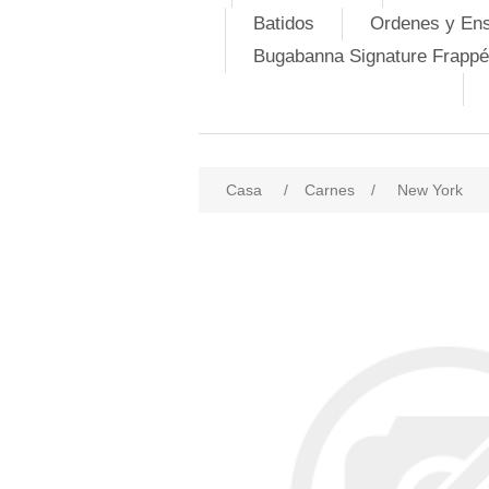
Batidos
Ordenes y En
Bugabanna Signature Frappé
Casa
/
Carnes
/
New York