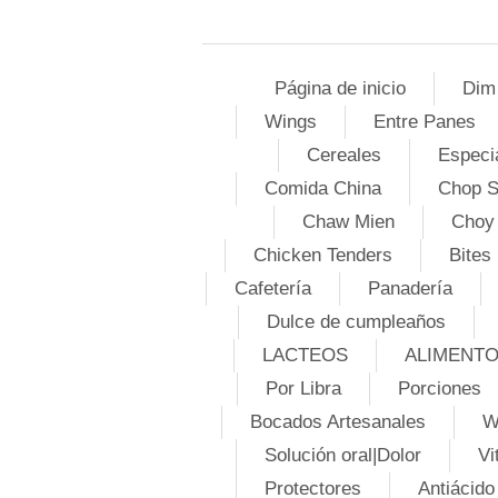
Página de inicio
Dim
Wings
Entre Panes
Cereales
Especi
Comida China
Chop 
Chaw Mien
Choy
Chicken Tenders
Bites
Cafetería
Panadería
Dulce de cumpleaños
LACTEOS
ALIMENT
Por Libra
Porciones
Bocados Artesanales
W
Solución oral|Dolor
Vi
Protectores
Antiácido