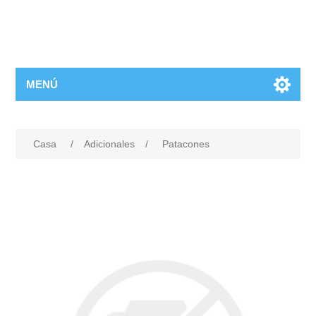
MENÚ
Casa
/
Adicionales
/
Patacones