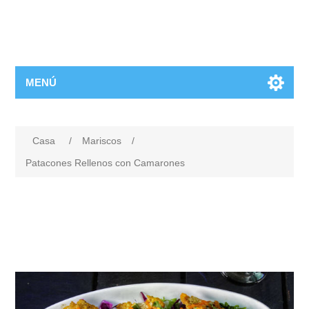
MENÚ
Casa
/
Mariscos
/
Patacones Rellenos con Camarones