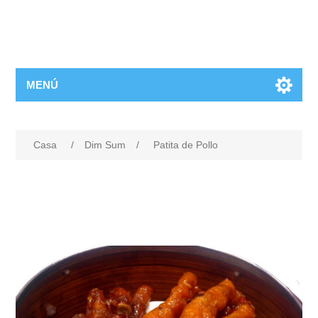
MENÚ
Casa
/
Dim Sum
/
Patita de Pollo