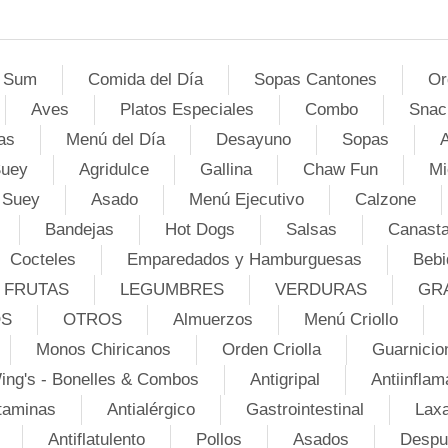
 Sum
Comida del Día
Sopas Cantones
Or
Aves
Platos Especiales
Combo
Snac
as
Menú del Día
Desayuno
Sopas
A
Suey
Agridulce
Gallina
Chaw Fun
Mi
 Suey
Asado
Menú Ejecutivo
Calzone
Bandejas
Hot Dogs
Salsas
Canasta
Cocteles
Emparedados y Hamburguesas
Bebi
FRUTAS
LEGUMBRES
VERDURAS
GR
OS
OTROS
Almuerzos
Menú Criollo
Monos Chiricanos
Orden Criolla
Guarnicio
ing's - Bonelles & Combos
Antigripal
Antiinflam
taminas
Antialérgico
Gastrointestinal
Lax
Antiflatulento
Pollos
Asados
Despu