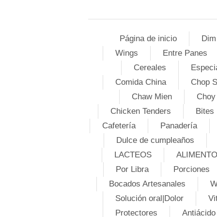
Página de inicio
Dim
Wings
Entre Panes
Cereales
Especi
Comida China
Chop 
Chaw Mien
Choy
Chicken Tenders
Bites
Cafetería
Panadería
Dulce de cumpleaños
LACTEOS
ALIMENT
Por Libra
Porciones
Bocados Artesanales
W
Solución oral|Dolor
Vi
Protectores
Antiácido