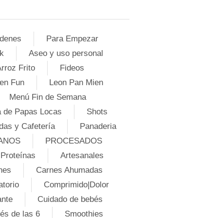
denes
Para Empezar
k
Aseo y uso personal
rroz Frito
Fideos
en Fun
Leon Pan Mien
Menú Fin de Semana
 de Papas Locas
Shots
das y Cafetería
Panaderia
ANOS
PROCESADOS
Proteínas
Artesanales
nes
Carnes Ahumadas
atorio
Comprimido|Dolor
ante
Cuidado de bebés
és de las 6
Smoothies