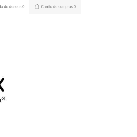
sta de deseos
0
Carrito de compras
0