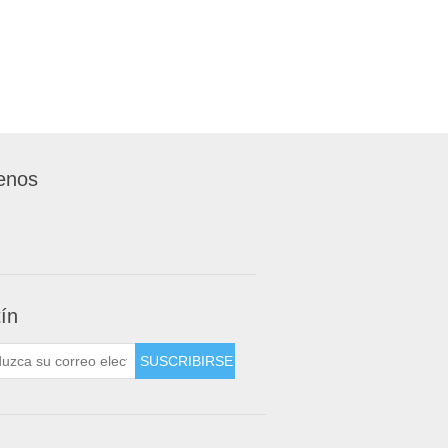
enos
tín