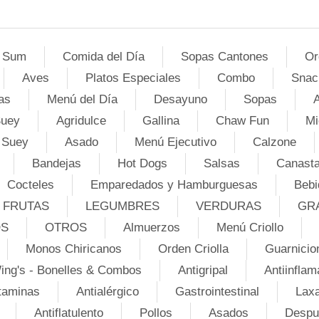
 Sum
Comida del Día
Sopas Cantones
Or
Aves
Platos Especiales
Combo
Snac
as
Menú del Día
Desayuno
Sopas
A
Suey
Agridulce
Gallina
Chaw Fun
Mi
 Suey
Asado
Menú Ejecutivo
Calzone
Bandejas
Hot Dogs
Salsas
Canasta
Cocteles
Emparedados y Hamburguesas
Bebi
FRUTAS
LEGUMBRES
VERDURAS
GR
OS
OTROS
Almuerzos
Menú Criollo
Monos Chiricanos
Orden Criolla
Guarnicio
ing's - Bonelles & Combos
Antigripal
Antiinflam
taminas
Antialérgico
Gastrointestinal
Lax
Antiflatulento
Pollos
Asados
Despu