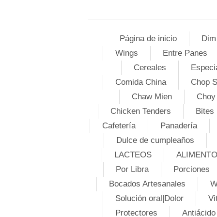
Página de inicio
Dim
Wings
Entre Panes
Cereales
Especi
Comida China
Chop 
Chaw Mien
Choy
Chicken Tenders
Bites
Cafetería
Panadería
Dulce de cumpleaños
LACTEOS
ALIMENT
Por Libra
Porciones
Bocados Artesanales
W
Solución oral|Dolor
Vi
Protectores
Antiácido