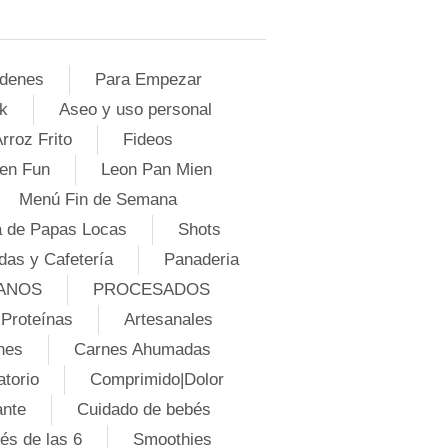
denes
Para Empezar
k
Aseo y uso personal
rroz Frito
Fideos
en Fun
Leon Pan Mien
Menú Fin de Semana
 de Papas Locas
Shots
das y Cafetería
Panaderia
ANOS
PROCESADOS
Proteínas
Artesanales
nes
Carnes Ahumadas
atorio
Comprimido|Dolor
ante
Cuidado de bebés
és de las 6
Smoothies