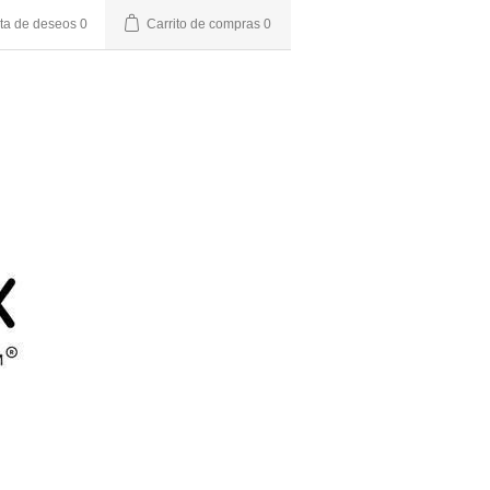
sta de deseos
0
Carrito de compras
0