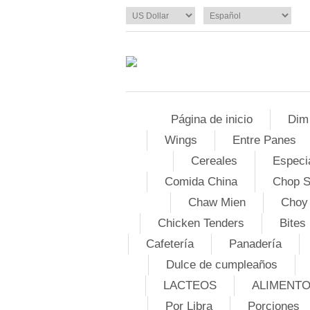
Página de inicio
Dim
Wings
Entre Panes
Cereales
Especi
Comida China
Chop 
Chaw Mien
Choy
Chicken Tenders
Bites
Cafetería
Panadería
Dulce de cumpleaños
LACTEOS
ALIMENT
Por Libra
Porciones