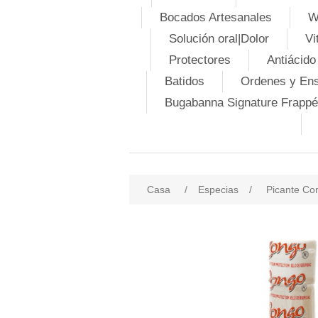
Bocados Artesanales
W
Solución oral|Dolor
Vi
Protectores
Antiácido
Batidos
Ordenes y En
Bugabanna Signature Frappé
Casa
/
Especias
/
Picante Co