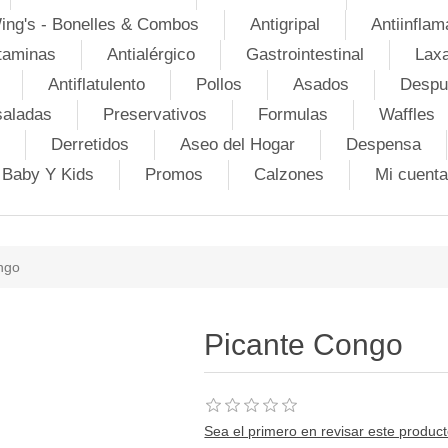
ing's - Bonelles & Combos
Antigripal
Antiinflam
taminas
Antialérgico
Gastrointestinal
Lax
Antiflatulento
Pollos
Asados
Despu
saladas
Preservativos
Formulas
Waffles
Derretidos
Aseo del Hogar
Despensa
Baby Y Kids
Promos
Calzones
Mi cuenta
ngo
Picante Congo
Sea el primero en revisar este produc