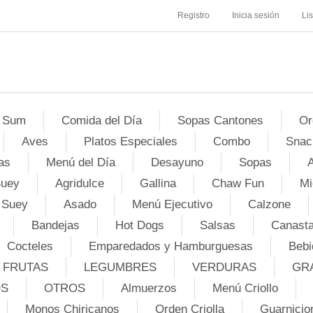
Registro
Inicia sesión
Li
 Sum
Comida del Día
Sopas Cantones
Or
Aves
Platos Especiales
Combo
Snac
as
Menú del Día
Desayuno
Sopas
A
Suey
Agridulce
Gallina
Chaw Fun
Mi
 Suey
Asado
Menú Ejecutivo
Calzone
Bandejas
Hot Dogs
Salsas
Canasta
Cocteles
Emparedados y Hamburguesas
Bebi
FRUTAS
LEGUMBRES
VERDURAS
GR
OS
OTROS
Almuerzos
Menú Criollo
Monos Chiricanos
Orden Criolla
Guarnicio