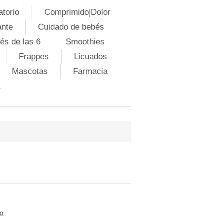
atorio
Comprimido|Dolor
ante
Cuidado de bebés
és de las 6
Smoothies
Frappes
Licuados
Mascotas
Farmacia
to