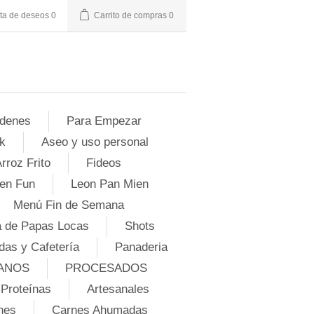
sta de deseos
0
Carrito de compras
0
denes
Para Empezar
k
Aseo y uso personal
rroz Frito
Fideos
en Fun
Leon Pan Mien
Menú Fin de Semana
 de Papas Locas
Shots
das y Cafetería
Panaderia
ANOS
PROCESADOS
Proteínas
Artesanales
nes
Carnes Ahumadas