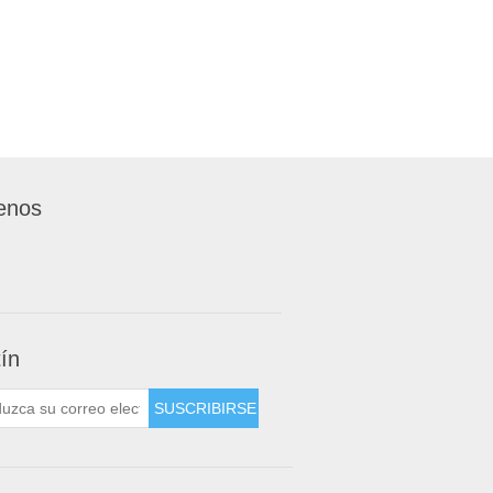
enos
tín