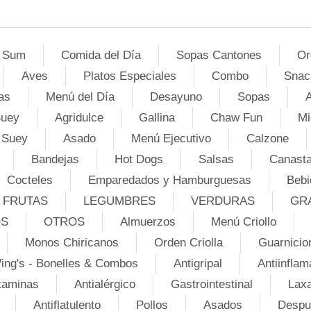
 Sum
Comida del Día
Sopas Cantones
Or
Aves
Platos Especiales
Combo
Snac
as
Menú del Día
Desayuno
Sopas
A
Suey
Agridulce
Gallina
Chaw Fun
Mi
 Suey
Asado
Menú Ejecutivo
Calzone
Bandejas
Hot Dogs
Salsas
Canasta
Cocteles
Emparedados y Hamburguesas
Bebi
FRUTAS
LEGUMBRES
VERDURAS
GR
OS
OTROS
Almuerzos
Menú Criollo
Monos Chiricanos
Orden Criolla
Guarnicio
ing's - Bonelles & Combos
Antigripal
Antiinflam
taminas
Antialérgico
Gastrointestinal
Lax
Antiflatulento
Pollos
Asados
Despu