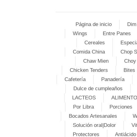
Página de inicio
Dim
Wings
Entre Panes
Cereales
Especi
Comida China
Chop 
Chaw Mien
Choy
Chicken Tenders
Bites
Cafetería
Panadería
Dulce de cumpleaños
LACTEOS
ALIMENT
Por Libra
Porciones
Bocados Artesanales
W
Solución oral|Dolor
Vi
Protectores
Antiácido