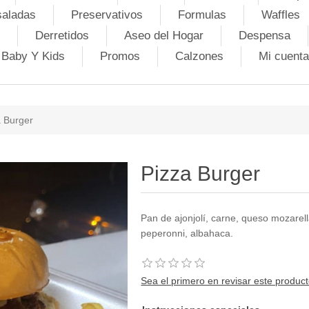
saladas
Preservativos
Formulas
Waffles
Derretidos
Aseo del Hogar
Despensa
Baby Y Kids
Promos
Calzones
Mi cuenta
a Burger
Pizza Burger
Pan de ajonjolí, carne, queso mozarel
peperonni, albahaca.
Sea el primero en revisar este produc