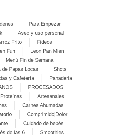
denes
Para Empezar
k
Aseo y uso personal
rroz Frito
Fideos
en Fun
Leon Pan Mien
Menú Fin de Semana
 de Papas Locas
Shots
das y Cafetería
Panaderia
ANOS
PROCESADOS
Proteínas
Artesanales
nes
Carnes Ahumadas
atorio
Comprimido|Dolor
ante
Cuidado de bebés
és de las 6
Smoothies