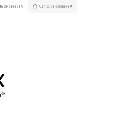
sta de deseos
0
Carrito de compras
0