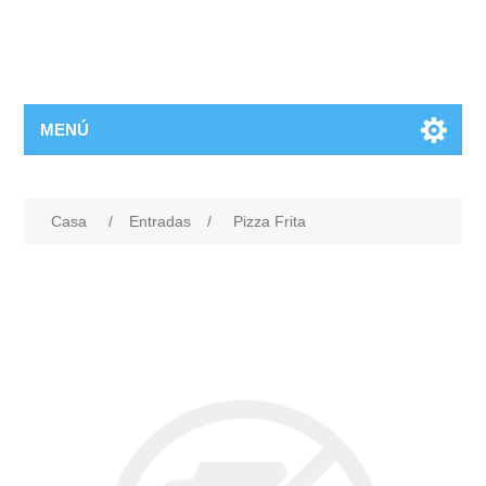
MENÚ
Casa
/
Entradas
/
Pizza Frita