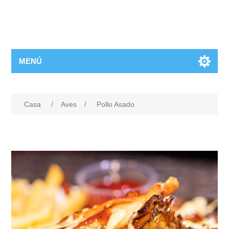
MENÚ
Casa
/
Aves
/
Pollo Asado