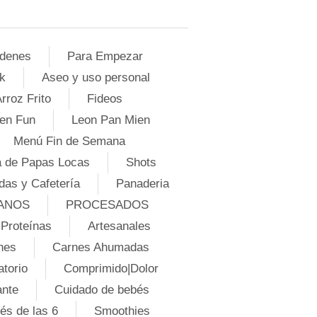
denes
Para Empezar
k
Aseo y uso personal
rroz Frito
Fideos
en Fun
Leon Pan Mien
Menú Fin de Semana
 de Papas Locas
Shots
das y Cafetería
Panaderia
ANOS
PROCESADOS
Proteínas
Artesanales
nes
Carnes Ahumadas
atorio
Comprimido|Dolor
ante
Cuidado de bebés
és de las 6
Smoothies