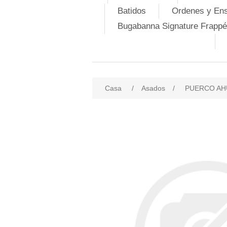
Batidos
Ordenes y En
Bugabanna Signature Frappé
Casa
/
Asados
/
PUERCO A