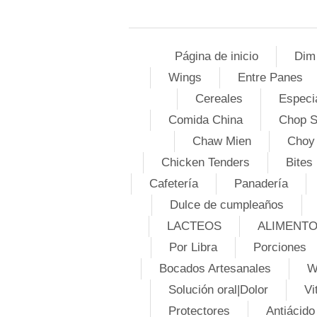
Página de inicio
Dim
Wings
Entre Panes
Cereales
Especi
Comida China
Chop 
Chaw Mien
Choy
Chicken Tenders
Bites
Cafetería
Panadería
Dulce de cumpleaños
LACTEOS
ALIMENT
Por Libra
Porciones
Bocados Artesanales
W
Solución oral|Dolor
Vi
Protectores
Antiácido