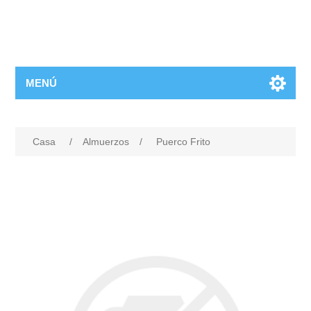
MENÚ
Casa
/
Almuerzos
/
Puerco Frito