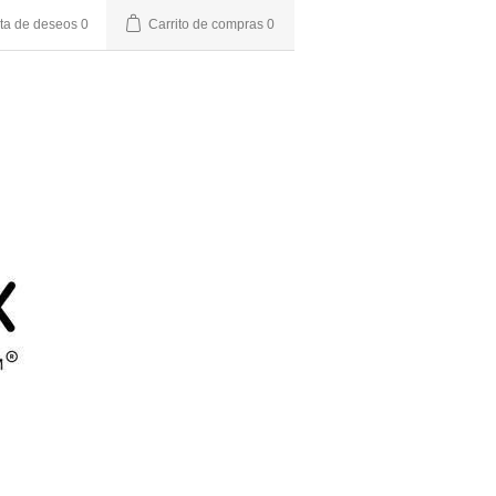
sta de deseos
0
Carrito de compras
0