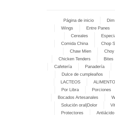
Página de inicio
Dim
Wings
Entre Panes
Cereales
Especi
Comida China
Chop 
Chaw Mien
Choy
Chicken Tenders
Bites
Cafetería
Panadería
Dulce de cumpleaños
LACTEOS
ALIMENT
Por Libra
Porciones
Bocados Artesanales
W
Solución oral|Dolor
Vi
Protectores
Antiácido