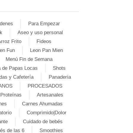
denes
Para Empezar
k
Aseo y uso personal
rroz Frito
Fideos
en Fun
Leon Pan Mien
Menú Fin de Semana
 de Papas Locas
Shots
das y Cafetería
Panaderia
ANOS
PROCESADOS
Proteínas
Artesanales
nes
Carnes Ahumadas
atorio
Comprimido|Dolor
ante
Cuidado de bebés
és de las 6
Smoothies