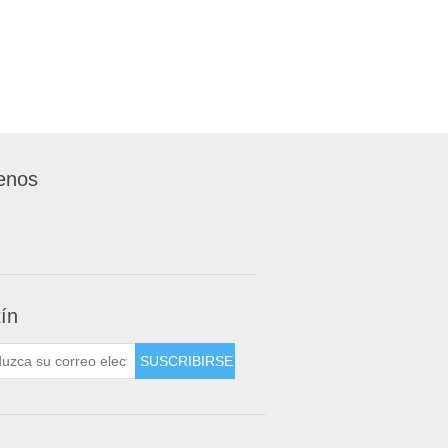
enos
tín