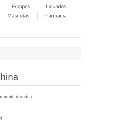
Frappes
Licuados
Mascotas
Farmacia
China
ctamente dorados
to