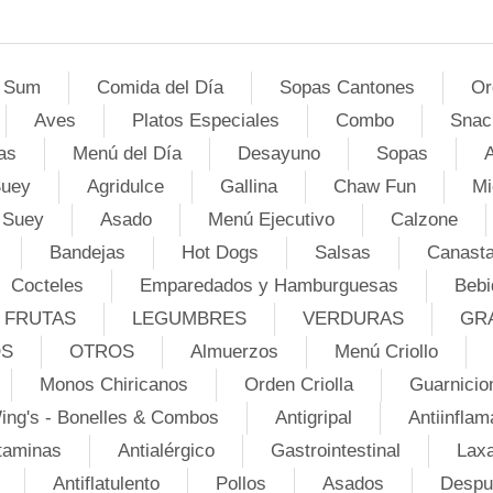
 Sum
Comida del Día
Sopas Cantones
Or
Aves
Platos Especiales
Combo
Snac
as
Menú del Día
Desayuno
Sopas
A
Suey
Agridulce
Gallina
Chaw Fun
Mi
 Suey
Asado
Menú Ejecutivo
Calzone
Bandejas
Hot Dogs
Salsas
Canasta
Cocteles
Emparedados y Hamburguesas
Bebi
FRUTAS
LEGUMBRES
VERDURAS
GR
OS
OTROS
Almuerzos
Menú Criollo
Monos Chiricanos
Orden Criolla
Guarnicio
ing's - Bonelles & Combos
Antigripal
Antiinflam
taminas
Antialérgico
Gastrointestinal
Lax
Antiflatulento
Pollos
Asados
Despu