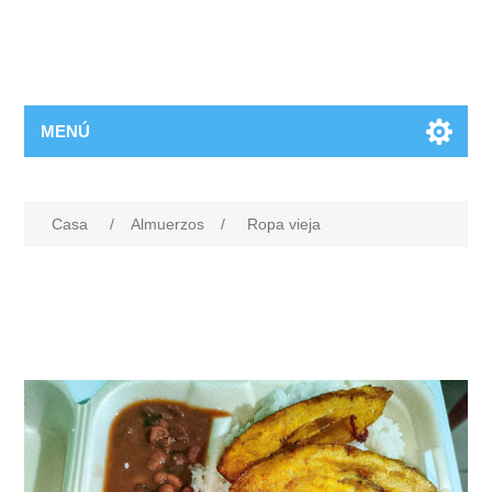
MENÚ
Casa
/
Almuerzos
/
Ropa vieja