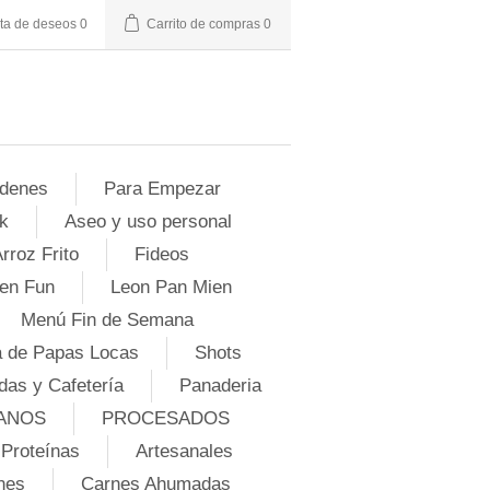
sta de deseos
0
Carrito de compras
0
denes
Para Empezar
k
Aseo y uso personal
rroz Frito
Fideos
en Fun
Leon Pan Mien
Menú Fin de Semana
 de Papas Locas
Shots
das y Cafetería
Panaderia
ANOS
PROCESADOS
Proteínas
Artesanales
nes
Carnes Ahumadas