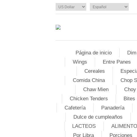
Página de inicio
Dim
Wings
Entre Panes
Cereales
Especi
Comida China
Chop 
Chaw Mien
Choy
Chicken Tenders
Bites
Cafetería
Panadería
Dulce de cumpleaños
LACTEOS
ALIMENT
Por Libra
Porciones