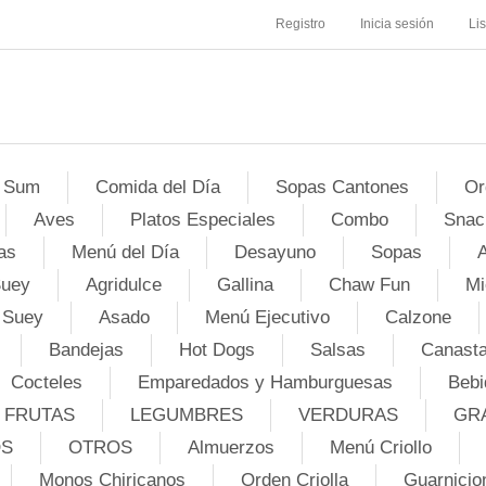
Registro
Inicia sesión
Li
 Sum
Comida del Día
Sopas Cantones
Or
Aves
Platos Especiales
Combo
Snac
as
Menú del Día
Desayuno
Sopas
A
Suey
Agridulce
Gallina
Chaw Fun
Mi
 Suey
Asado
Menú Ejecutivo
Calzone
Bandejas
Hot Dogs
Salsas
Canasta
Cocteles
Emparedados y Hamburguesas
Bebi
FRUTAS
LEGUMBRES
VERDURAS
GR
OS
OTROS
Almuerzos
Menú Criollo
Monos Chiricanos
Orden Criolla
Guarnicio