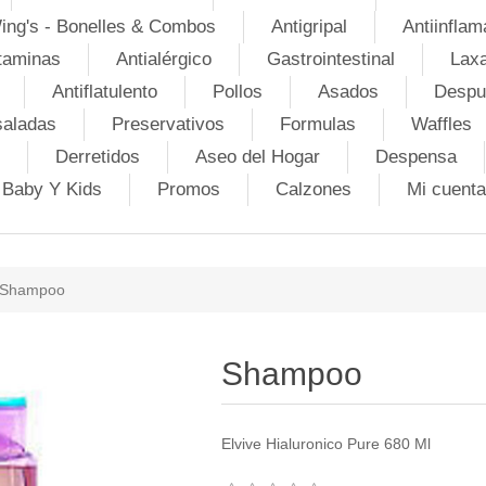
ing's - Bonelles & Combos
Antigripal
Antiinflam
taminas
Antialérgico
Gastrointestinal
Lax
Antiflatulento
Pollos
Asados
Despu
saladas
Preservativos
Formulas
Waffles
Derretidos
Aseo del Hogar
Despensa
Baby Y Kids
Promos
Calzones
Mi cuenta
Shampoo
Shampoo
Elvive Hialuronico Pure 680 Ml