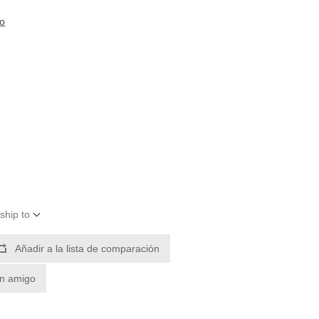
to
ship to