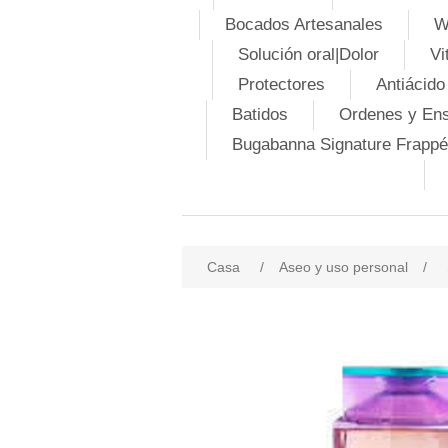
Bocados Artesanales
W
Solución oral|Dolor
Vi
Protectores
Antiácido
Batidos
Ordenes y En
Bugabanna Signature Frappé
Casa
/
Aseo y uso personal
/