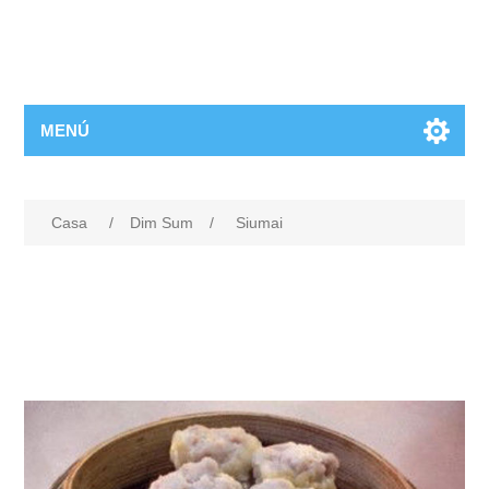
MENÚ
Casa
/
Dim Sum
/
Siumai