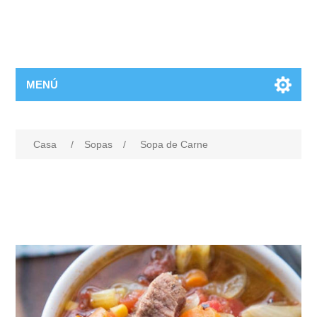
MENÚ
Casa
/
Sopas
/
Sopa de Carne