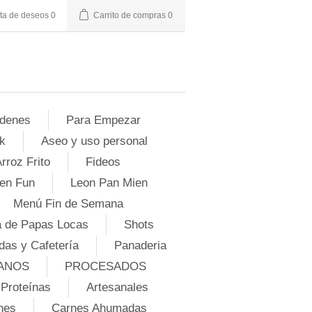
sta de deseos
0
Carrito de compras
0
denes
Para Empezar
k
Aseo y uso personal
rroz Frito
Fideos
en Fun
Leon Pan Mien
Menú Fin de Semana
 de Papas Locas
Shots
das y Cafetería
Panaderia
ANOS
PROCESADOS
Proteínas
Artesanales
nes
Carnes Ahumadas