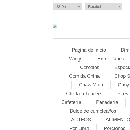
Página de inicio
Dim
Wings
Entre Panes
Cereales
Especi
Comida China
Chop 
Chaw Mien
Choy
Chicken Tenders
Bites
Cafetería
Panadería
Dulce de cumpleaños
LACTEOS
ALIMENT
Por Libra
Porciones