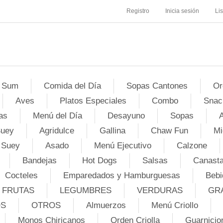
Registro
Inicia sesión
Li
 Sum
Comida del Día
Sopas Cantones
Or
Aves
Platos Especiales
Combo
Snac
as
Menú del Día
Desayuno
Sopas
A
Suey
Agridulce
Gallina
Chaw Fun
Mi
 Suey
Asado
Menú Ejecutivo
Calzone
Bandejas
Hot Dogs
Salsas
Canasta
Cocteles
Emparedados y Hamburguesas
Bebi
FRUTAS
LEGUMBRES
VERDURAS
GR
OS
OTROS
Almuerzos
Menú Criollo
Monos Chiricanos
Orden Criolla
Guarnicio