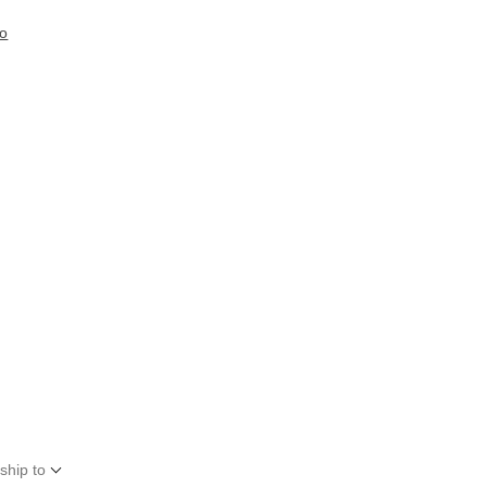
to
ship to