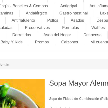
ing's - Bonelles & Combos
Antigripal
Antiinflam
taminas
Antialérgico
Gastrointestinal
Lax
Antiflatulento
Pollos
Asados
Despu
saladas
Preservativos
Formulas
Waffles
Derretidos
Aseo del Hogar
Despensa
Baby Y Kids
Promos
Calzones
Mi cuenta
Alemán
Sopa Mayor Alem
Sopa de Fideos de Combinación (Poll