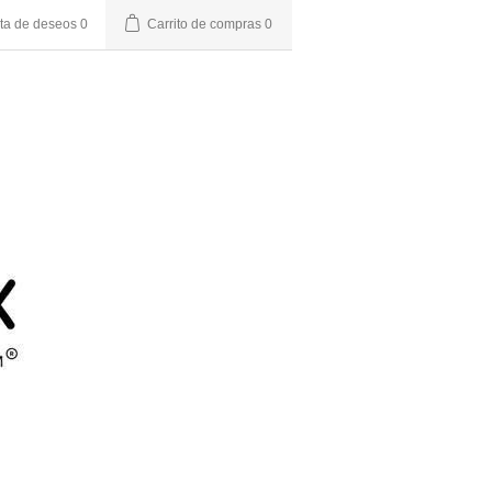
sta de deseos
0
Carrito de compras
0