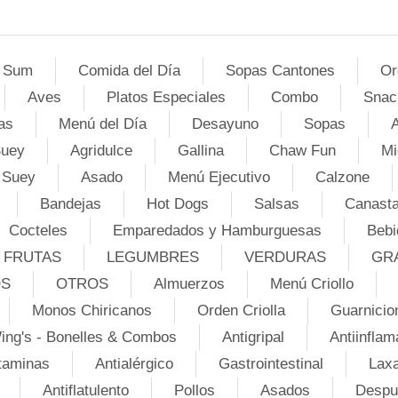
 Sum
Comida del Día
Sopas Cantones
Or
Aves
Platos Especiales
Combo
Snac
as
Menú del Día
Desayuno
Sopas
A
Suey
Agridulce
Gallina
Chaw Fun
Mi
 Suey
Asado
Menú Ejecutivo
Calzone
Bandejas
Hot Dogs
Salsas
Canasta
Cocteles
Emparedados y Hamburguesas
Bebi
FRUTAS
LEGUMBRES
VERDURAS
GR
OS
OTROS
Almuerzos
Menú Criollo
Monos Chiricanos
Orden Criolla
Guarnicio
ing's - Bonelles & Combos
Antigripal
Antiinflam
taminas
Antialérgico
Gastrointestinal
Lax
Antiflatulento
Pollos
Asados
Despu