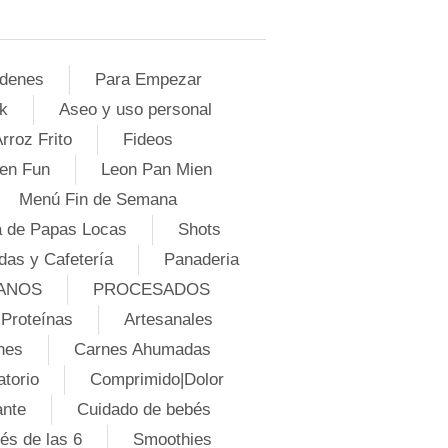
denes
Para Empezar
k
Aseo y uso personal
rroz Frito
Fideos
en Fun
Leon Pan Mien
Menú Fin de Semana
 de Papas Locas
Shots
das y Cafetería
Panaderia
ANOS
PROCESADOS
Proteínas
Artesanales
nes
Carnes Ahumadas
atorio
Comprimido|Dolor
ante
Cuidado de bebés
és de las 6
Smoothies