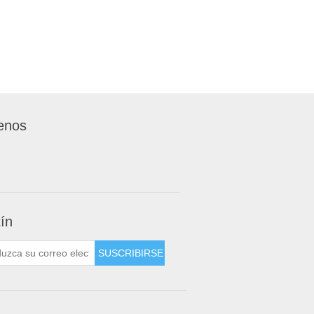
enos
tín