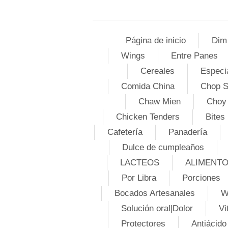
Página de inicio
Dim
Wings
Entre Panes
Cereales
Especi
Comida China
Chop 
Chaw Mien
Choy
Chicken Tenders
Bites
Cafetería
Panadería
Dulce de cumpleaños
LACTEOS
ALIMENT
Por Libra
Porciones
Bocados Artesanales
W
Solución oral|Dolor
Vi
Protectores
Antiácido