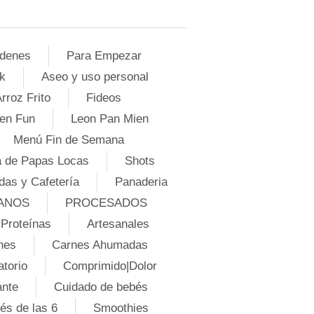
denes
Para Empezar
k
Aseo y uso personal
rroz Frito
Fideos
en Fun
Leon Pan Mien
Menú Fin de Semana
 de Papas Locas
Shots
das y Cafetería
Panaderia
ANOS
PROCESADOS
Proteínas
Artesanales
nes
Carnes Ahumadas
atorio
Comprimido|Dolor
ante
Cuidado de bebés
és de las 6
Smoothies