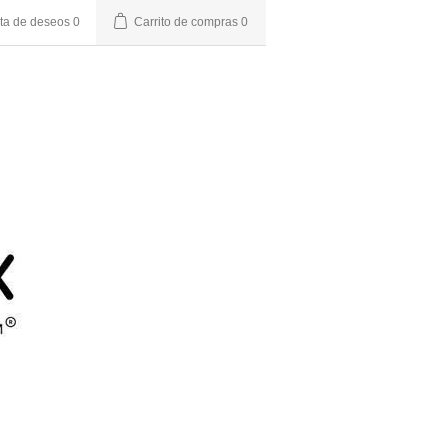
sta de deseos
0
Carrito de compras
0