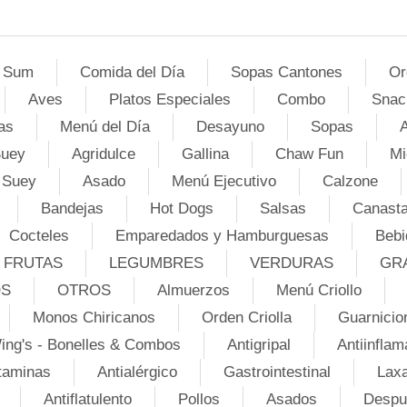
 Sum
Comida del Día
Sopas Cantones
Or
Aves
Platos Especiales
Combo
Snac
as
Menú del Día
Desayuno
Sopas
A
Suey
Agridulce
Gallina
Chaw Fun
Mi
 Suey
Asado
Menú Ejecutivo
Calzone
Bandejas
Hot Dogs
Salsas
Canasta
Cocteles
Emparedados y Hamburguesas
Bebi
FRUTAS
LEGUMBRES
VERDURAS
GR
OS
OTROS
Almuerzos
Menú Criollo
Monos Chiricanos
Orden Criolla
Guarnicio
ing's - Bonelles & Combos
Antigripal
Antiinflam
taminas
Antialérgico
Gastrointestinal
Lax
Antiflatulento
Pollos
Asados
Despu