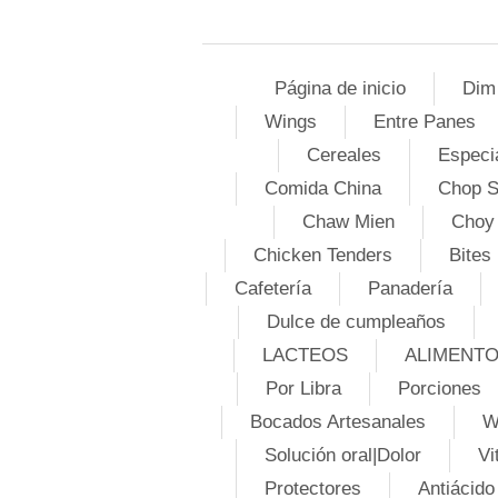
Página de inicio
Dim
Wings
Entre Panes
Cereales
Especi
Comida China
Chop 
Chaw Mien
Choy
Chicken Tenders
Bites
Cafetería
Panadería
Dulce de cumpleaños
LACTEOS
ALIMENT
Por Libra
Porciones
Bocados Artesanales
W
Solución oral|Dolor
Vi
Protectores
Antiácido