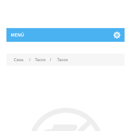
MENÚ
Casa
/
Tacos
/
Tacos