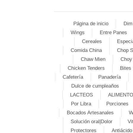
Página de inicio
Dim
Wings
Entre Panes
Cereales
Especi
Comida China
Chop 
Chaw Mien
Choy
Chicken Tenders
Bites
Cafetería
Panadería
Dulce de cumpleaños
LACTEOS
ALIMENT
Por Libra
Porciones
Bocados Artesanales
W
Solución oral|Dolor
Vi
Protectores
Antiácido