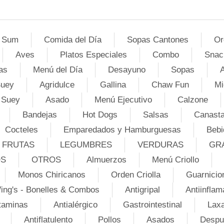
 Sum
Comida del Día
Sopas Cantones
Or
Aves
Platos Especiales
Combo
Snac
as
Menú del Día
Desayuno
Sopas
A
Suey
Agridulce
Gallina
Chaw Fun
Mi
 Suey
Asado
Menú Ejecutivo
Calzone
Bandejas
Hot Dogs
Salsas
Canasta
Cocteles
Emparedados y Hamburguesas
Bebi
FRUTAS
LEGUMBRES
VERDURAS
GR
OS
OTROS
Almuerzos
Menú Criollo
Monos Chiricanos
Orden Criolla
Guarnicio
ing's - Bonelles & Combos
Antigripal
Antiinflam
taminas
Antialérgico
Gastrointestinal
Lax
Antiflatulento
Pollos
Asados
Despu