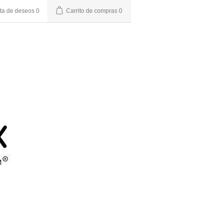
sta de deseos
0
Carrito de compras
0