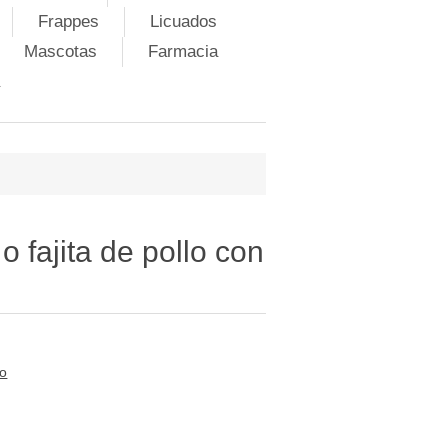
Frappes
Licuados
Mascotas
Farmacia
 fajita de pollo con
to
i