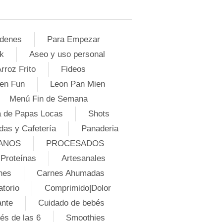
denes
Para Empezar
k
Aseo y uso personal
rroz Frito
Fideos
en Fun
Leon Pan Mien
Menú Fin de Semana
 de Papas Locas
Shots
das y Cafetería
Panaderia
ANOS
PROCESADOS
Proteínas
Artesanales
nes
Carnes Ahumadas
atorio
Comprimido|Dolor
ante
Cuidado de bebés
és de las 6
Smoothies