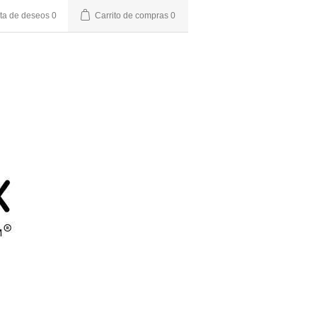
sta de deseos
0
Carrito de compras
0