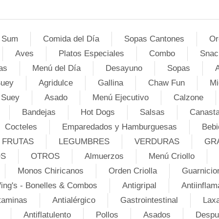
 Sum
Comida del Día
Sopas Cantones
Or
Aves
Platos Especiales
Combo
Snac
as
Menú del Día
Desayuno
Sopas
A
Suey
Agridulce
Gallina
Chaw Fun
Mi
 Suey
Asado
Menú Ejecutivo
Calzone
Bandejas
Hot Dogs
Salsas
Canasta
Cocteles
Emparedados y Hamburguesas
Bebi
FRUTAS
LEGUMBRES
VERDURAS
GR
OS
OTROS
Almuerzos
Menú Criollo
Monos Chiricanos
Orden Criolla
Guarnicio
ing's - Bonelles & Combos
Antigripal
Antiinflam
taminas
Antialérgico
Gastrointestinal
Lax
Antiflatulento
Pollos
Asados
Despu