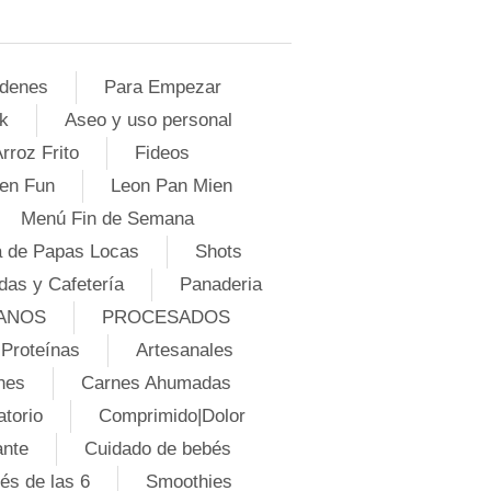
denes
Para Empezar
k
Aseo y uso personal
rroz Frito
Fideos
en Fun
Leon Pan Mien
Menú Fin de Semana
 de Papas Locas
Shots
das y Cafetería
Panaderia
ANOS
PROCESADOS
Proteínas
Artesanales
nes
Carnes Ahumadas
atorio
Comprimido|Dolor
ante
Cuidado de bebés
és de las 6
Smoothies