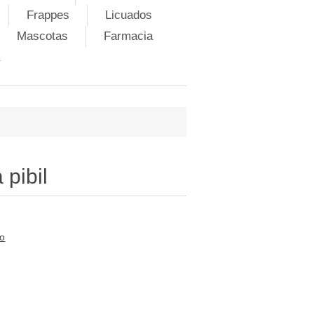
Frappes
Licuados
Mascotas
Farmacia
 pibil
to
i