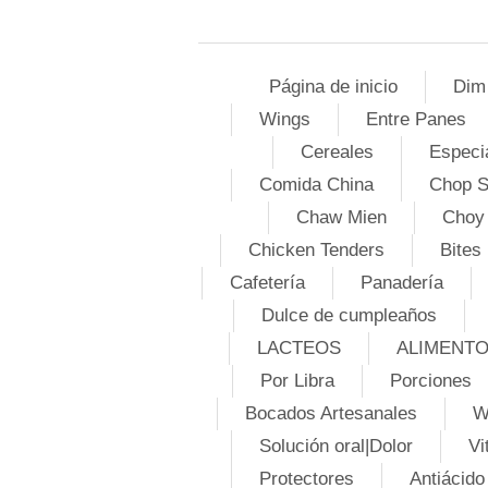
Página de inicio
Dim
Wings
Entre Panes
Cereales
Especi
Comida China
Chop 
Chaw Mien
Choy
Chicken Tenders
Bites
Cafetería
Panadería
Dulce de cumpleaños
LACTEOS
ALIMENT
Por Libra
Porciones
Bocados Artesanales
W
Solución oral|Dolor
Vi
Protectores
Antiácido