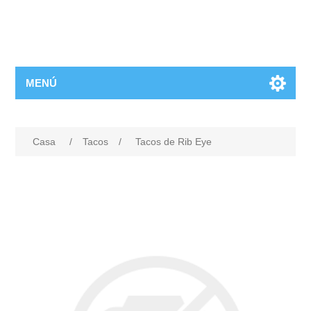
MENÚ
Casa
/
Tacos
/
Tacos de Rib Eye