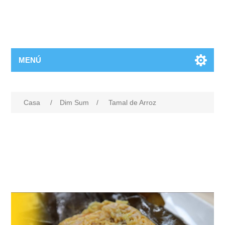
MENÚ
Casa
/
Dim Sum
/
Tamal de Arroz