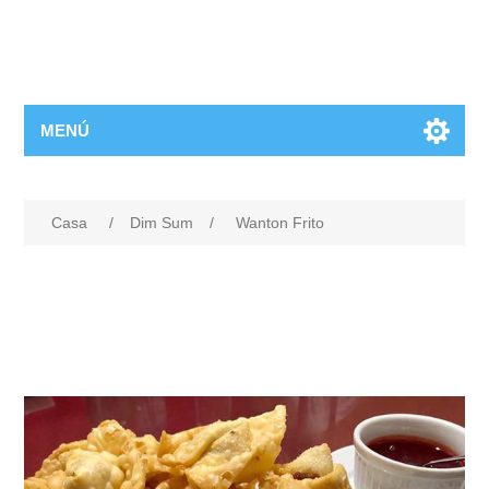
MENÚ
Casa
/
Dim Sum
/
Wanton Frito