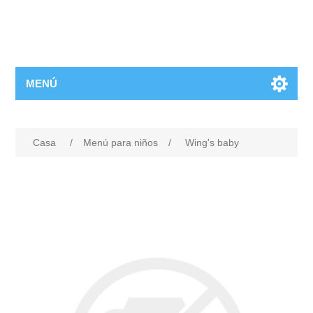
MENÚ
Casa
/
Menú para niños
/
Wing's baby