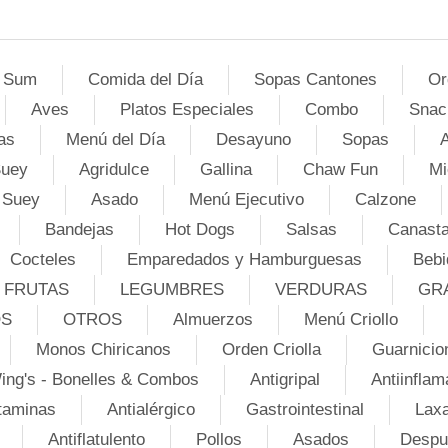
 Sum
Comida del Día
Sopas Cantones
Or
Aves
Platos Especiales
Combo
Snac
as
Menú del Día
Desayuno
Sopas
A
Suey
Agridulce
Gallina
Chaw Fun
Mi
 Suey
Asado
Menú Ejecutivo
Calzone
Bandejas
Hot Dogs
Salsas
Canasta
Cocteles
Emparedados y Hamburguesas
Bebi
FRUTAS
LEGUMBRES
VERDURAS
GR
OS
OTROS
Almuerzos
Menú Criollo
Monos Chiricanos
Orden Criolla
Guarnicio
ing's - Bonelles & Combos
Antigripal
Antiinflam
taminas
Antialérgico
Gastrointestinal
Lax
Antiflatulento
Pollos
Asados
Despu