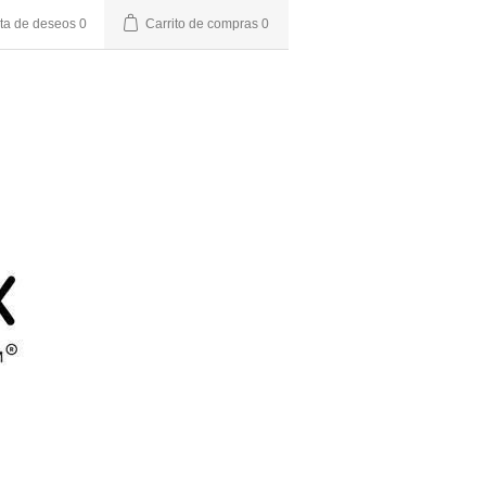
sta de deseos
0
Carrito de compras
0