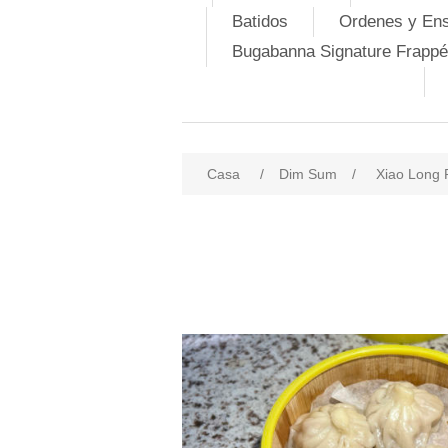
Batidos
Ordenes y En
Bugabanna Signature Frappé
Casa
/
Dim Sum
/
Xiao Long 