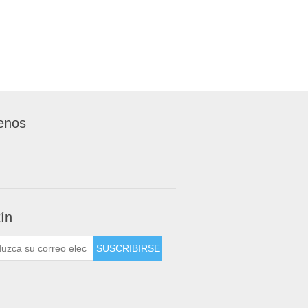
enos
tín