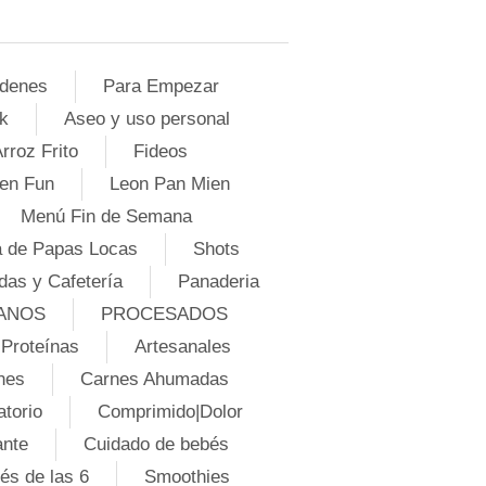
denes
Para Empezar
k
Aseo y uso personal
rroz Frito
Fideos
en Fun
Leon Pan Mien
Menú Fin de Semana
 de Papas Locas
Shots
das y Cafetería
Panaderia
ANOS
PROCESADOS
Proteínas
Artesanales
nes
Carnes Ahumadas
atorio
Comprimido|Dolor
ante
Cuidado de bebés
és de las 6
Smoothies