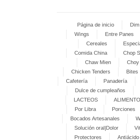
Página de inicio
Dim
Wings
Entre Panes
Cereales
Especi
Comida China
Chop 
Chaw Mien
Choy
Chicken Tenders
Bites
Cafetería
Panadería
Dulce de cumpleaños
LACTEOS
ALIMENT
Por Libra
Porciones
Bocados Artesanales
W
Solución oral|Dolor
Vi
Protectores
Antiácido